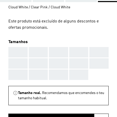
Cloud White / Clear Pink / Cloud White
Este produto está excluído de alguns descontos e
ofertas promocionais.
Tamanhos
AAA
AAA
AAA
AAA
AAA
AAA
AAA
AAA
AAA
AAA
AAA
AAA
AAA
AAA
Tamanho real.
Recomendamos que encomendes o teu
tamanho habitual.