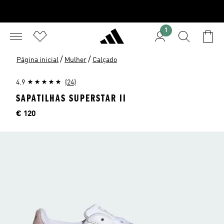
1
/
/
Página inicial
Mulher
Calçado
4.9
(24)
SAPATILHAS SUPERSTAR II
Preço
€ 120