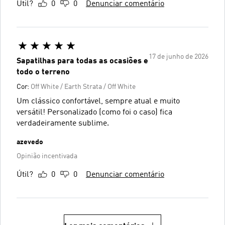
Útil?
0
0
Denunciar comentário
17 de junho de 2026
Sapatilhas para todas as ocasiões e
todo o terreno
Cor:
Off White / Earth Strata / Off White
Um clássico confortável, sempre atual e muito
versátil! Personalizado (como foi o caso) fica
verdadeiramente sublime.
azevedo
Opinião incentivada
Útil?
0
0
Denunciar comentário