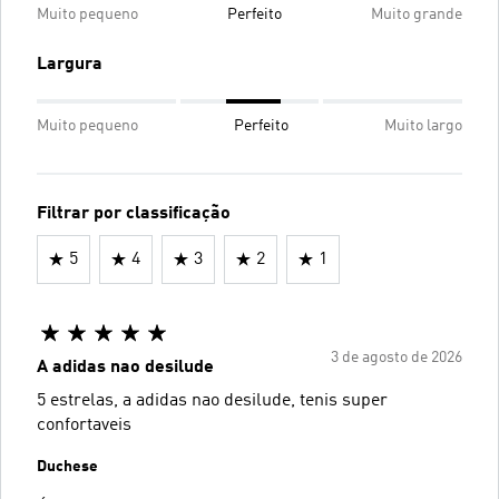
Muito pequeno
Perfeito
Muito grande
Largura
Muito pequeno
Perfeito
Muito largo
Filtrar por classificação
5
4
3
2
1
3 de agosto de 2026
A adidas nao desilude
5 estrelas, a adidas nao desilude, tenis super
confortaveis
Duchese