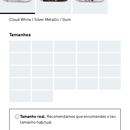
Cloud White / Silver Metallic / Gum
Tamanhos
AAA
AAA
AAA
AAA
AAA
AAA
AAA
AAA
AAA
AAA
AAA
AAA
AAA
AAA
AAA
AAA
AAA
AAA
AAA
AAA
AAA
AAA
Tamanho real.
Recomendamos que encomendes o teu
tamanho habitual.