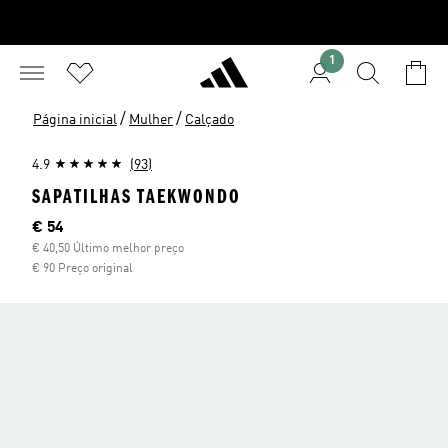
1
/
/
Página inicial
Mulher
Calçado
4.9
(93)
SAPATILHAS TAEKWONDO
Preço atual
€ 54
€ 40,50 Último melhor preço
€ 90 Preço original