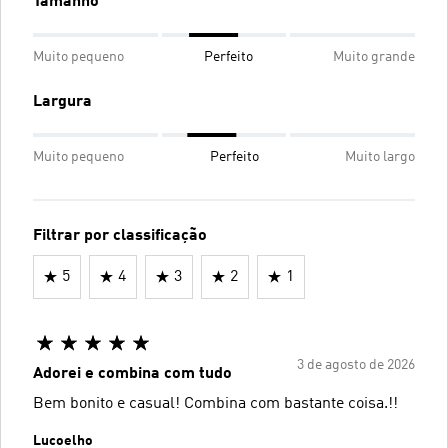
Tamanho
Muito pequeno
Perfeito
Muito grande
Largura
Muito pequeno
Perfeito
Muito largo
Filtrar por classificação
5
4
3
2
1
3 de agosto de 2026
Adorei e combina com tudo
Bem bonito e casual! Combina com bastante coisa.!!
Lucoelho