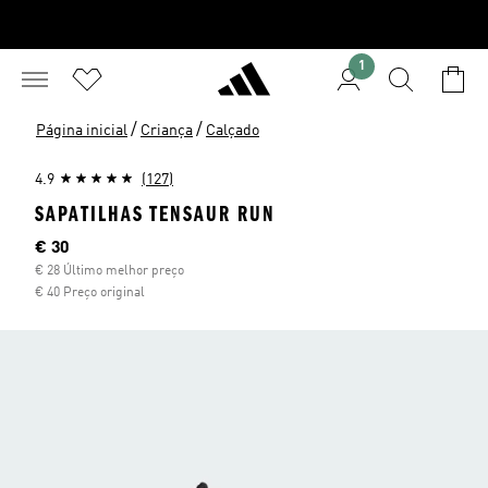
1
/
/
Página inicial
Criança
Calçado
4.9
(127)
SAPATILHAS TENSAUR RUN
Preço atual
€ 30
€ 28 Último melhor preço
€ 40 Preço original