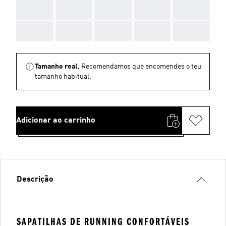
AAA
AAA
AAA
AAA
AAA
AAA
AAA
AAA
AAA
AAA
Tamanho real.
Recomendamos que encomendes o teu
tamanho habitual.
Adicionar ao carrinho
Descrição
SAPATILHAS DE RUNNING CONFORTÁVEIS