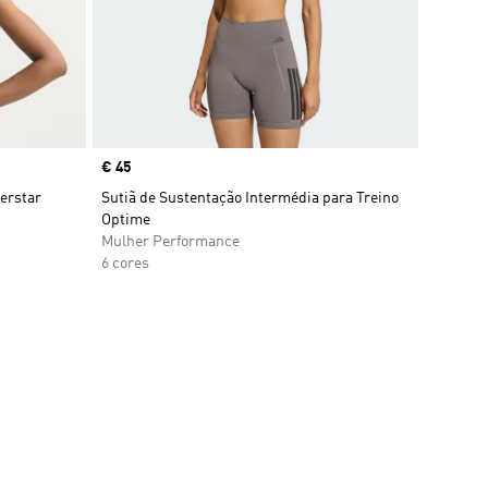
Price
€ 45
perstar
Sutiã de Sustentação Intermédia para Treino
Optime
Mulher Performance
6 cores