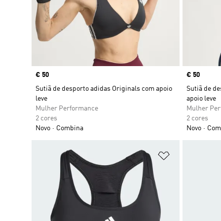
Price
€ 50
Price
€ 50
Sutiã de desporto adidas Originals com apoio
Sutiã de de
leve
apoio leve
Mulher Performance
Mulher Pe
2 cores
2 cores
Novo
Combina
Novo
Com
Adicionar à Li