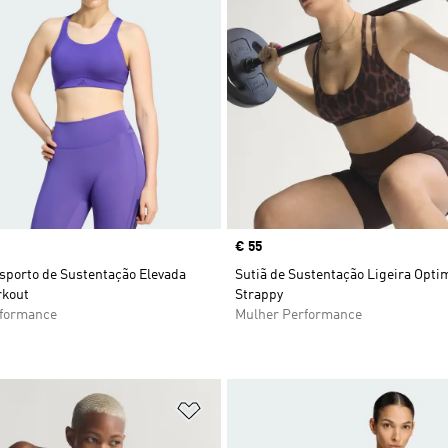
Price
€ 55
sporto de Sustentação Elevada
Sutiã de Sustentação Ligeira Opt
rkout
Strappy
rformance
Mulher Performance
sta de Desejos
Adicionar à Lista de Desejos