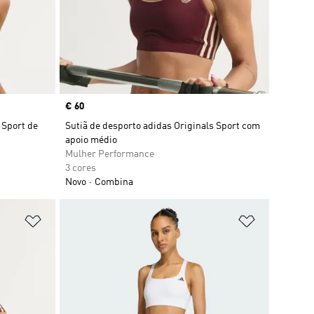
Price
€ 60
 Sport de
Sutiã de desporto adidas Originals Sport com
apoio médio
Mulher Performance
3 cores
Novo
Combina
Adicionar à Lista de Desejos
Adicionar à