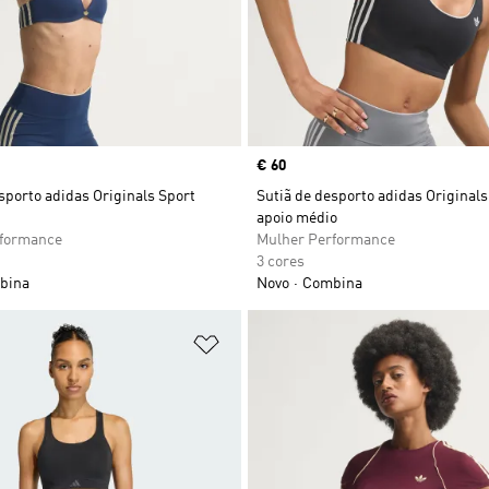
Price
€ 60
sporto adidas Originals Sport
Sutiã de desporto adidas Originals
apoio médio
rformance
Mulher Performance
3 cores
bina
Novo
Combina
sta de Desejos
Adicionar à Lista de Desejos