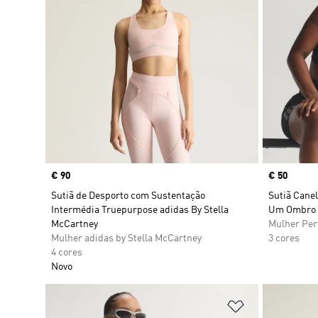
Price
€ 90
Price
€ 50
Sutiã de Desporto com Sustentação
Sutiã Cane
Intermédia Truepurpose adidas By Stella
Um Ombro 
McCartney
Mulher Pe
Mulher adidas by Stella McCartney
3 cores
4 cores
Novo
Adicionar à Li