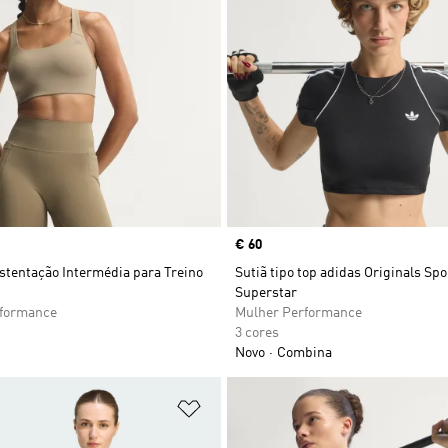
Price
€ 60
stentação Intermédia para Treino
Sutiã tipo top adidas Originals Spo
Superstar
rformance
Mulher Performance
3 cores
Novo
Combina
sta de Desejos
Adicionar à Lista de Desejos