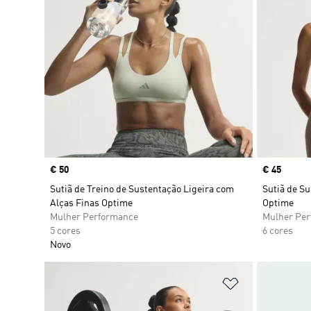
Price
€ 50
Price
€ 45
Sutiã de Treino de Sustentação Ligeira com
Sutiã de Su
Alças Finas Optime
Optime
Mulher Performance
Mulher Pe
5 cores
6 cores
Novo
Adicionar à Li