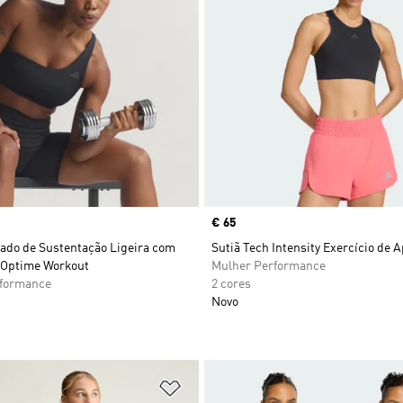
Price
€ 65
lado de Sustentação Ligeira com
Sutiã Tech Intensity Exercício de 
Optime Workout
Mulher Performance
rformance
2 cores
Novo
sta de Desejos
Adicionar à Lista de Desejos