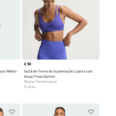
Price
€ 50
Apoio Médio
Sutiã de Treino de Sustentação Ligeira com
Alças Finas Optime
Mulher Performance
5 cores
Adicionar à Lista de Desejos
Adicionar à