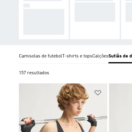
Compressão para t
Res
DO
Minimiza a oscilaçã
reinos de impacto
l p
o durante os treino
médio.
pac
s de impacto elevad
o.
Camisolas de futebol
T-shirts e tops
Calções
Sutiãs de 
157 resultados
Adicionar à Li