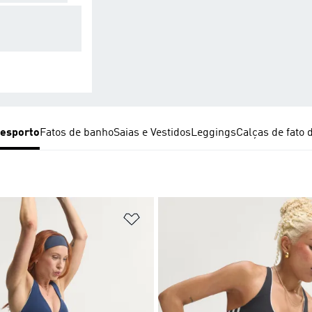
pirável e flexíve
ara treinos de im
to baixo.
desporto
Fatos de banho
Saias e Vestidos
Leggings
Calças de fato 
sta de Desejos
Adicionar à Lista de Desejos