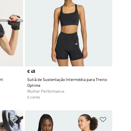
Price
€ 45
rt
Sutiã de Sustentação Intermédia para Treino
Optime
Mulher Performance
6 cores
Adicionar à Lista de Desejos
Adicionar à