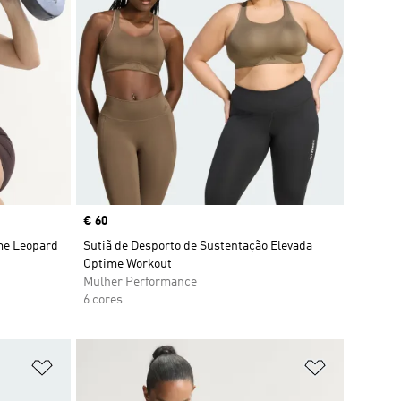
Price
€ 60
ime Leopard
Sutiã de Desporto de Sustentação Elevada
Optime Workout
Mulher Performance
6 cores
Adicionar à Lista de Desejos
Adicionar à