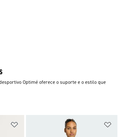
S
 desportivo Optimé oferece o suporte e o estilo que
Adicionar à Lista de Desejos
Adicionar à