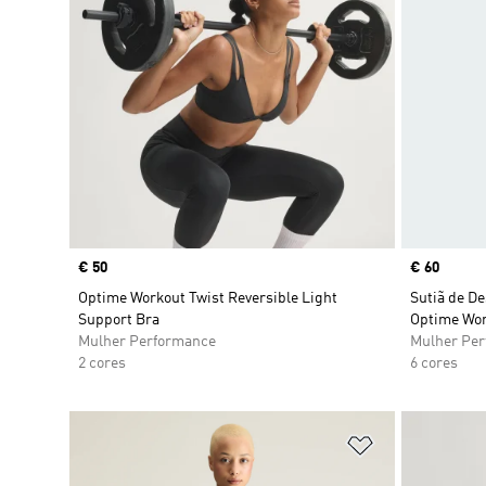
Price
€ 50
Price
€ 60
Optime Workout Twist Reversible Light
Sutiã de De
Support Bra
Optime Wo
Mulher Performance
Mulher Pe
2 cores
6 cores
Adicionar à Li