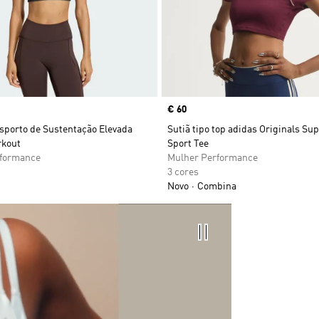
Price
€ 60
sporto de Sustentação Elevada
Sutiã tipo top adidas Originals Su
rkout
Sport Tee
rformance
Mulher Performance
3 cores
Novo
Combina