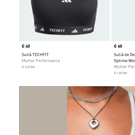
Price
€ 40
Price
€ 60
Sutiã TECHFIT
Sutiã de De
Mulher Performance
Optime Wo
4 cores
Mulher Pe
6 cores