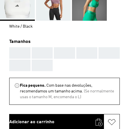
White / Black
Tamanhos
AAA
AAA
AAA
AAA
AAA
AAA
AAA
Fica pequeno.
Com base nas devoluções,
recomendamos um tamanho acima.
(Se normalmente
usas o tamanho M, encomenda o L)
Adicionar ao carrinho