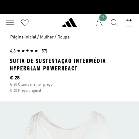
1
/
/
Página inicial
Mulher
Roupa
4.8
(57)
SUTIÃ DE SUSTENTAÇÃO INTERMÉDIA
HYPERGLAM POWERREACT
Preço atual
€ 28
€ 20 Último melhor preço
€ 40 Preço original