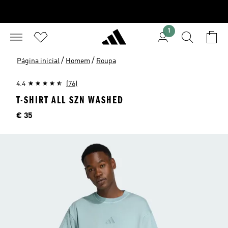
1
/
/
Página inicial
Homem
Roupa
4.4
(76)
T-SHIRT ALL SZN WASHED
Preço
€ 35