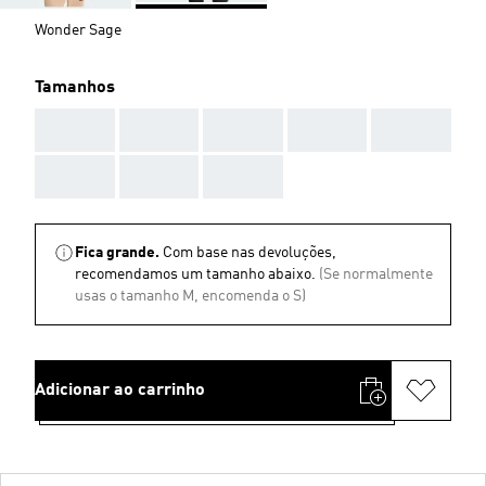
Wonder Sage
Tamanhos
AAA
AAA
AAA
AAA
AAA
AAA
AAA
AAA
Fica grande.
Com base nas devoluções,
recomendamos um tamanho abaixo.
(Se normalmente
usas o tamanho M, encomenda o S)
Adicionar ao carrinho