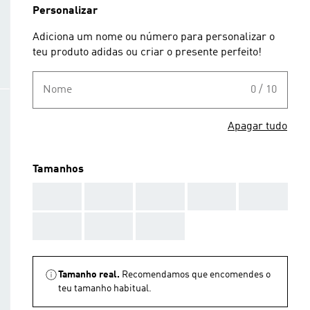
Personalizar
Adiciona um nome ou número para personalizar o
teu produto adidas ou criar o presente perfeito!
Nome
0 / 10
Apagar tudo
Tamanhos
AAA
AAA
AAA
AAA
AAA
AAA
AAA
AAA
Tamanho real.
Recomendamos que encomendes o
teu tamanho habitual.