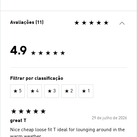
Avaliações (11)
4.9
Filtrar por classificação
5
4
3
2
1
29 de julho de 2026
great T
Nice cheap loose fit T ideal for lounging around in the
warm weather.