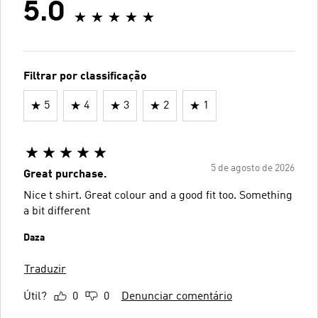
5.0
Filtrar por classificação
5
4
3
2
1
5 de agosto de 2026
Great purchase.
Nice t shirt. Great colour and a good fit too. Something
a bit different
Daza
Traduzir
Útil?
0
0
Denunciar comentário