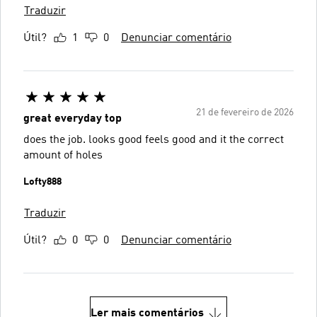
Traduzir
Útil?
1
0
Denunciar comentário
21 de fevereiro de 2026
great everyday top
does the job. looks good feels good and it the correct
amount of holes
Lofty888
Traduzir
Útil?
0
0
Denunciar comentário
Ler mais comentários