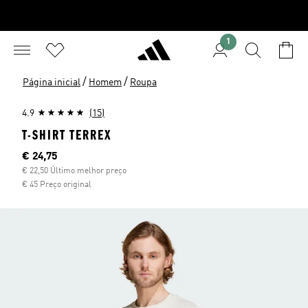
1
/
/
Página inicial
Homem
Roupa
4.9
(15)
T-SHIRT TERREX
Preço atual
€ 24,75
€ 22,50 Último melhor preço
€ 45 Preço original