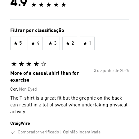
4.9
Filtrar por classificação
5
4
3
2
1
3 de junho de 2026
More of a casual shirt than for
exercise
Cor:
Non Dyed
The T-shirt is a great fit but the graphic on the back
can result in a lot of sweat when undertaking physical
activity
CraigWire
Comprador verificado
Opinião incentivada