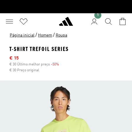
1
/
/
Página inicial
Homem
Roupa
T-SHIRT TREFOIL SERIES
Preço com desconto
€ 15
€ 30 Último melhor preço
-50%
Desconto
€ 30 Preço original