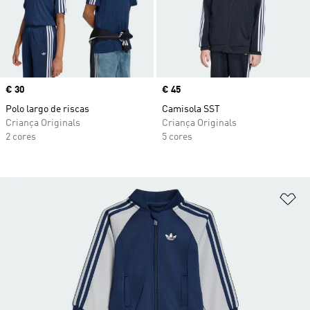
Price
€ 30
Price
€ 45
Polo largo de riscas
Camisola SST
Criança Originals
Criança Originals
2 cores
5 cores
Ad