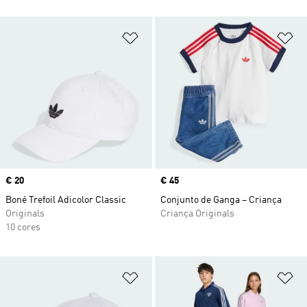
Adicionar à Lista de Desejos
Ad
Price
€ 20
Price
€ 45
Boné Trefoil Adicolor Classic
Conjunto de Ganga – Criança
Originals
Criança Originals
10 cores
Adicionar à Lista de Desejos
Ad