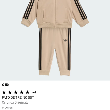
Price
€ 50
(26)
FATO DE TREINO SST
Criança Originals
6 cores