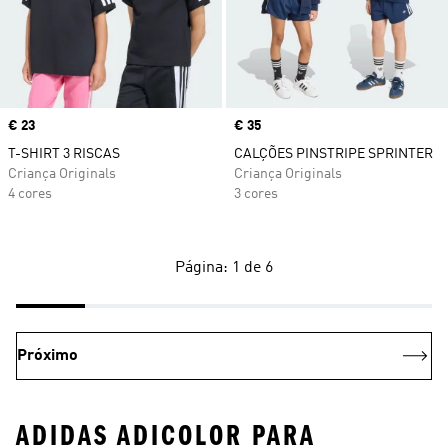
Price
€ 23
Price
€ 35
T-SHIRT 3 RISCAS
CALÇÕES PINSTRIPE SPRINTER
Criança Originals
Criança Originals
4 cores
3 cores
Página: 1 de 6
Próximo
ADIDAS ADICOLOR PARA