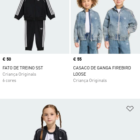
Price
€ 50
Price
€ 55
FATO DE TREINO SST
CASACO DE GANGA FIREBIRD
Criança Originals
LOOSE
6 cores
Criança Originals
Ad