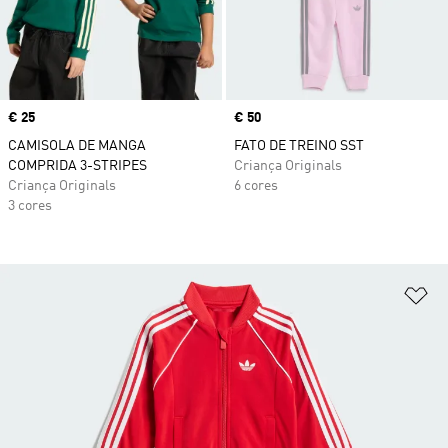
Price
€ 25
Price
€ 50
CAMISOLA DE MANGA
FATO DE TREINO SST
COMPRIDA 3-STRIPES
Criança Originals
Criança Originals
6 cores
3 cores
Ad