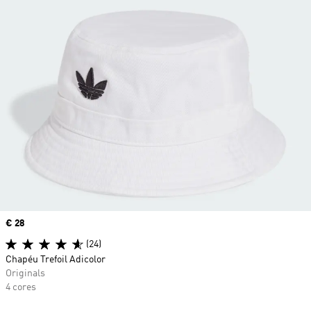
Price
€ 28
(24)
Chapéu Trefoil Adicolor
Originals
4 cores