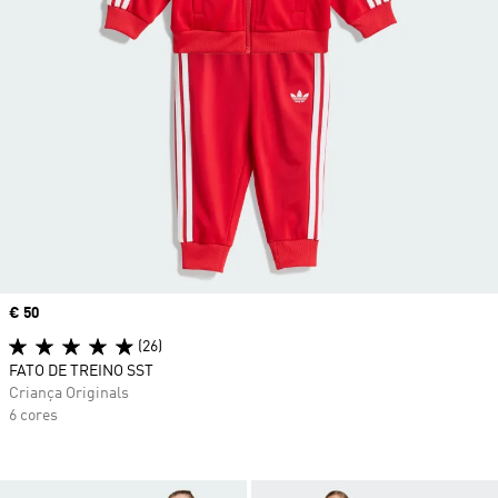
Price
€ 50
(26)
FATO DE TREINO SST
Criança Originals
6 cores