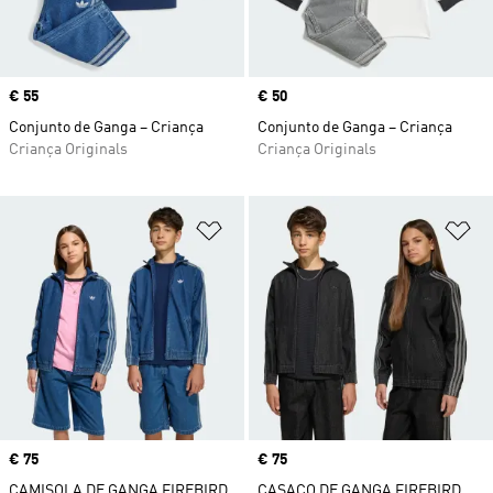
Price
€ 55
Price
€ 50
Conjunto de Ganga – Criança
Conjunto de Ganga – Criança
Criança Originals
Criança Originals
Adicionar à Lista de Desejos
Ad
Price
€ 75
Price
€ 75
CAMISOLA DE GANGA FIREBIRD
CASACO DE GANGA FIREBIRD