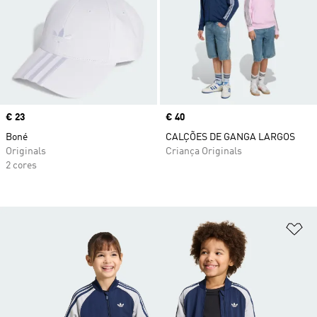
Price
€ 23
Price
€ 40
Boné
CALÇÕES DE GANGA LARGOS
Originals
Criança Originals
2 cores
Ad