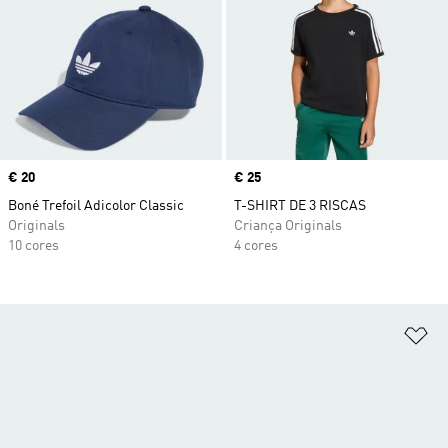
Price
€ 20
Price
€ 25
Boné Trefoil Adicolor Classic
T-SHIRT DE 3 RISCAS
Originals
Criança Originals
10 cores
4 cores
Ad