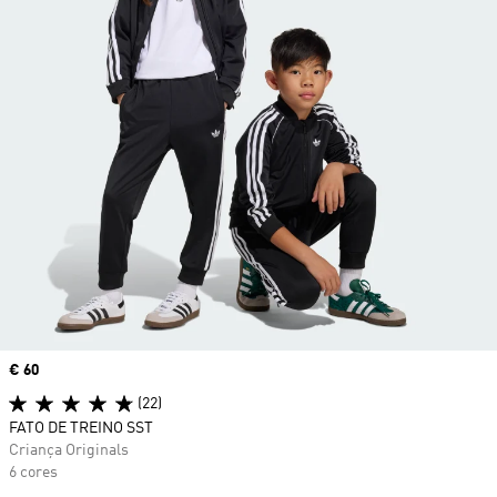
Price
€ 60
(22)
FATO DE TREINO SST
Criança Originals
6 cores