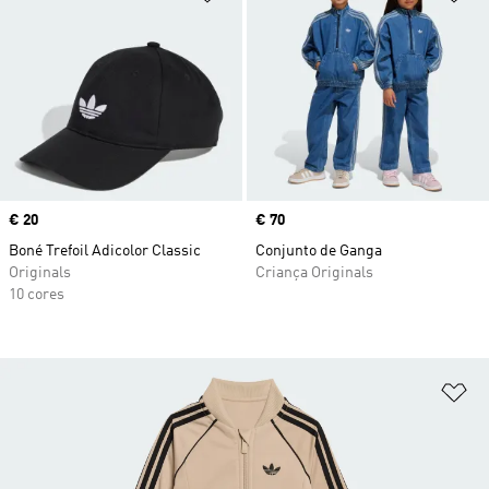
Price
€ 20
Price
€ 70
Boné Trefoil Adicolor Classic
Conjunto de Ganga
Originals
Criança Originals
10 cores
Ad