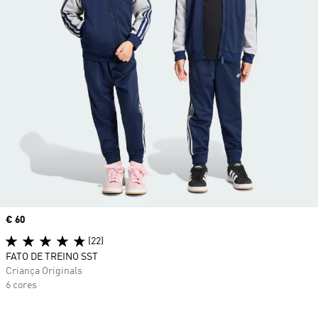
Price
€ 60
(22)
FATO DE TREINO SST
Criança Originals
6 cores