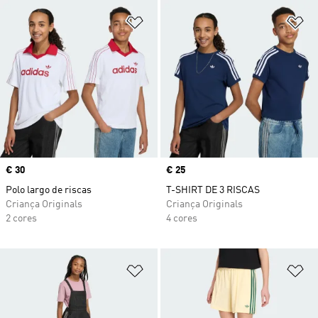
Adicionar à Lista de Desejos
Ad
Price
€ 30
Price
€ 25
Polo largo de riscas
T-SHIRT DE 3 RISCAS
Criança Originals
Criança Originals
2 cores
4 cores
Adicionar à Lista de Desejos
Ad