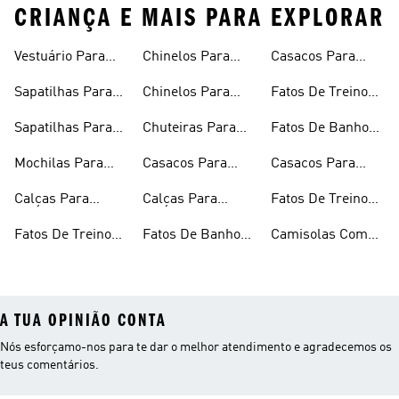
CRIANÇA E MAIS PARA EXPLORAR
Vestuário Para
Chinelos Para
Casacos Para
Bebé
Rapariga
Rapaz
Sapatilhas Para
Chinelos Para
Fatos De Treino
Criança
Rapaz
Para Rapazes
Sapatilhas Para
Chuteiras Para
Fatos De Banho
Bebé
Criança
Para Rapariga
Mochilas Para
Casacos Para
Casacos Para
Criança
Rapariga
Criança
Calças Para
Calças Para
Fatos De Treino
Rapaz
Rapariga
Para Rapariga
Fatos De Treino
Fatos De Banho
Camisolas Com
Para Criança
Para Criança
Capuz Para
Rapariga
A TUA OPINIÃO CONTA
Nós esforçamo-nos para te dar o melhor atendimento e agradecemos os
teus comentários.