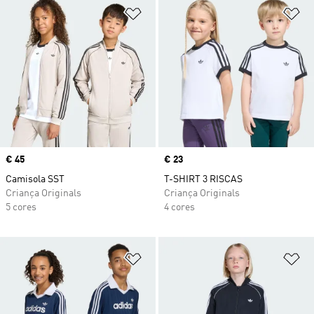
Adicionar à Lista de Desejos
Ad
Price
€ 45
Price
€ 23
Camisola SST
T-SHIRT 3 RISCAS
Criança Originals
Criança Originals
5 cores
4 cores
Adicionar à Lista de Desejos
Ad