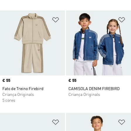
Adicionar à Lista de Desejos
Ad
Price
€ 55
Price
€ 55
Fato de Treino Firebird
CAMISOLA DENIM FIREBIRD
Criança Originals
Criança Originals
5 cores
Adicionar à Lista de Desejos
Ad