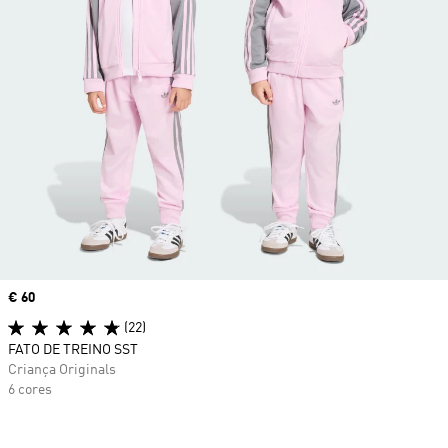
Price
€ 60
(22)
FATO DE TREINO SST
Criança Originals
6 cores