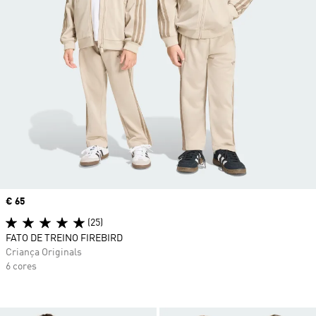
Price
€ 65
(25)
FATO DE TREINO FIREBIRD
Criança Originals
6 cores