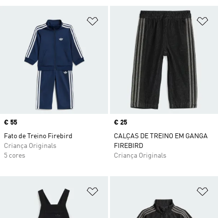
Adicionar à Lista de Desejos
Ad
Price
€ 55
Price
€ 25
Fato de Treino Firebird
CALÇAS DE TREINO EM GANGA
Criança Originals
FIREBIRD
5 cores
Criança Originals
Adicionar à Lista de Desejos
Ad