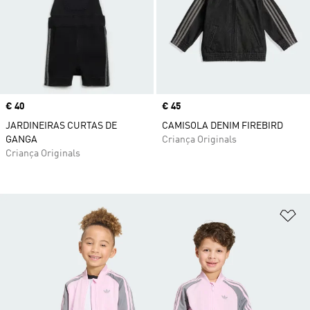
Price
€ 40
Price
€ 45
JARDINEIRAS CURTAS DE
CAMISOLA DENIM FIREBIRD
GANGA
Criança Originals
Criança Originals
Ad