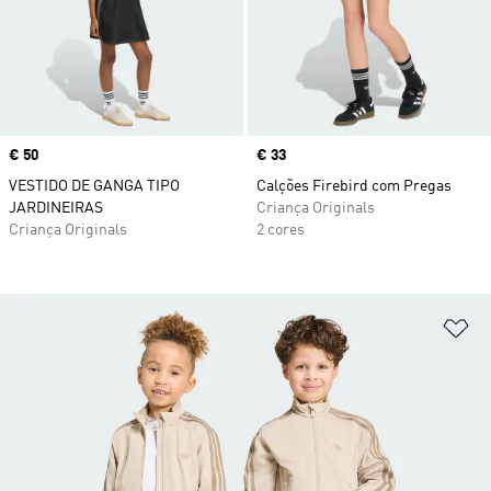
Price
€ 50
Price
€ 33
VESTIDO DE GANGA TIPO
Calções Firebird com Pregas
JARDINEIRAS
Criança Originals
Criança Originals
2 cores
Ad