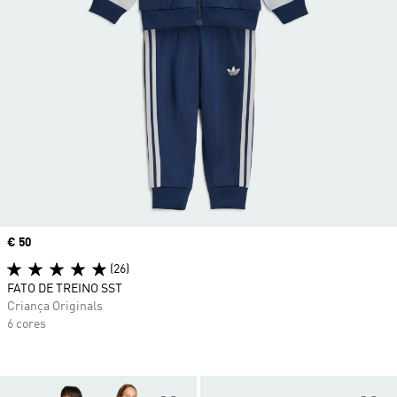
Price
€ 50
(26)
FATO DE TREINO SST
Criança Originals
6 cores