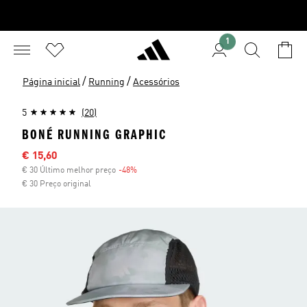
1
/
/
Página inicial
Running
Acessórios
5
(20)
BONÉ RUNNING GRAPHIC
Preço com desconto
€ 15,60
€ 30 Último melhor preço
-48%
Desconto
€ 30 Preço original