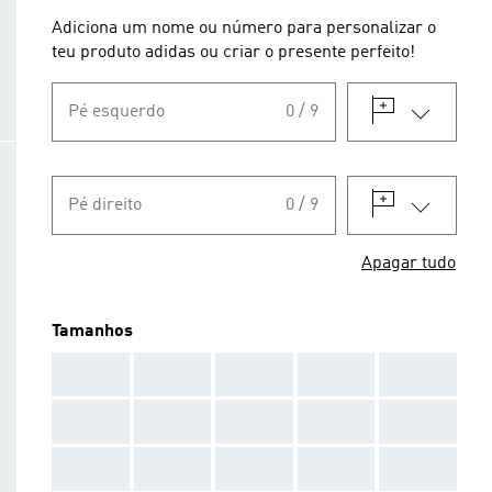
Adiciona um nome ou número para personalizar o
teu produto adidas ou criar o presente perfeito!
Pé esquerdo
0 / 9
Pé direito
0 / 9
Apagar tudo
Tamanhos
AAA
AAA
AAA
AAA
AAA
AAA
AAA
AAA
AAA
AAA
AAA
AAA
AAA
AAA
AAA