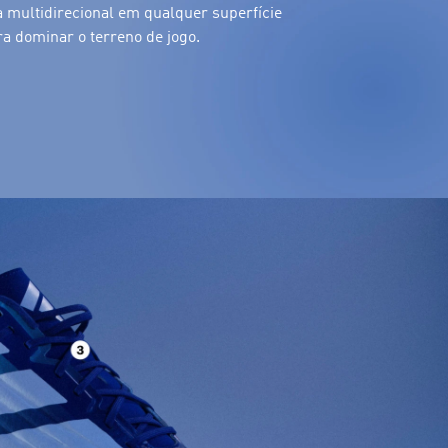
multidirecional em qualquer superfície
a dominar o terreno de jogo.