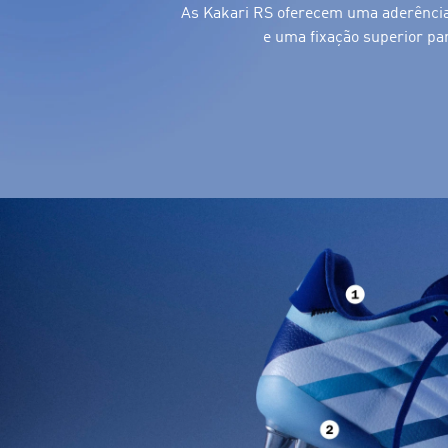
As Kakari RS oferecem uma aderência 
e uma fixação superior par