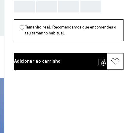
AAA
AAA
AAA
AAA
Tamanho real.
Recomendamos que encomendes o
teu tamanho habitual.
Adicionar ao carrinho