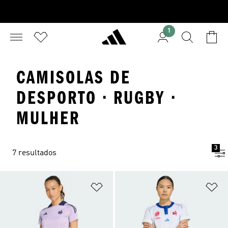
1
CAMISOLAS DE
DESPORTO · RUGBY ·
MULHER
3
7 resultados
Adicionar à Lista de Desejos
Ad