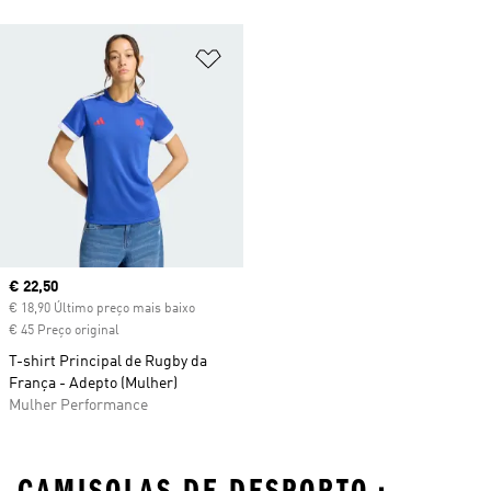
Adicionar à Lista de Desejos
Current price
€ 22,50
€ 18,90 Último preço mais baixo
€ 45 Preço original
T-shirt Principal de Rugby da
França - Adepto (Mulher)
Mulher Performance