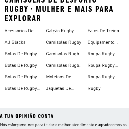
CAMISOLAS DE DESPORTO •
RUGBY • MULHER E MAIS PARA
EXPLORAR
Acessórios De
Calção Rugby
Fatos De Treino
Rugby
De Rugby
All Blacks
Camisolas Rugby
Equipamento
Rugby
Bolas De Rugby
Camisolas Rugby
Roupa Rugby
Homens
Botas De Rugby
Camisolas Rugby
Roupa Rugby
Mulher
Homens
Botas De Rugby
Moletons De
Roupa Rugby
Homens
Rúgbi
Mulher
Botas De Rugby
Jaquetas De
Rugby
Mulheres
Rugby
A TUA OPINIÃO CONTA
Nós esforçamo-nos para te dar o melhor atendimento e agradecemos os