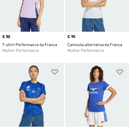
Price
€ 50
Price
€ 90
T-shirt Performance da França
Camisola alternativa da França
Mulher Performance
Mulher Performance
Adicionar à Lista de Desejos
Ad