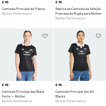
Price
€ 90
Price
€ 90
Camisola Principal da França
Réplica da Camisola da Seleção
Mulher Performance
Francesa de Rugby para Mulher
Mulher Performance
Adicionar à Lista de Desejos
Ad
Price
€ 90
Price
€ 90
Camisola Principal das Black
Camisola Principal dos All
Ferns — Mulher
Blacks
Mulher Performance
Mulher Performance