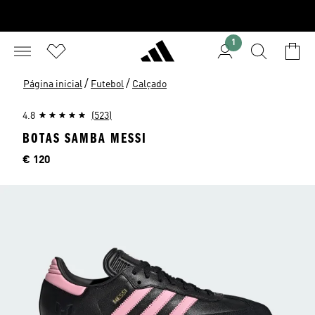
1
/
/
Página inicial
Futebol
Calçado
4.8
(523)
BOTAS SAMBA MESSI
Preço
€ 120