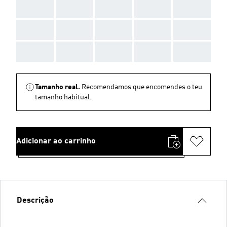
AAA
AAA
AAA
AAA
AAA
AAA
AAA
AAA
AAA
AAA
AAA
AAA
AAA
AAA
AAA
Tamanho real.
Recomendamos que encomendes o teu
tamanho habitual.
Adicionar ao carrinho
Descrição