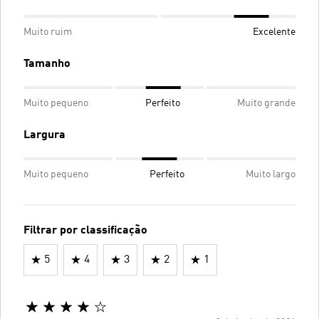
Muito ruim
Excelente
Tamanho
Muito pequeno
Perfeito
Muito grande
Largura
Muito pequeno
Perfeito
Muito largo
Filtrar por classificação
5
4
3
2
1