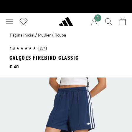
1
/
/
Página inicial
Mulher
Roupa
4.8
(274)
CALÇÕES FIREBIRD CLASSIC
Preço
€ 40