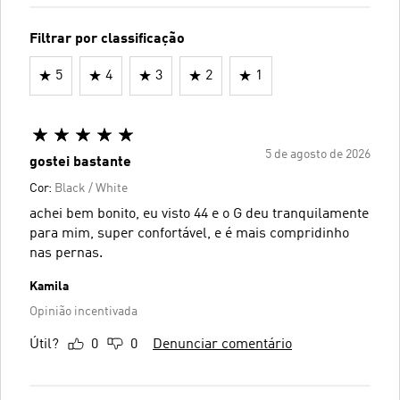
Filtrar por classificação
5
4
3
2
1
5 de agosto de 2026
gostei bastante
Cor:
Black / White
achei bem bonito, eu visto 44 e o G deu tranquilamente
para mim, super confortável, e é mais compridinho
nas pernas.
Kamila
Opinião incentivada
Útil?
0
0
Denunciar comentário