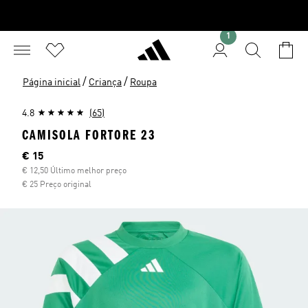
1
/
/
Página inicial
Criança
Roupa
4.8
(65)
CAMISOLA FORTORE 23
Preço atual
€ 15
€ 12,50 Último melhor preço
€ 25 Preço original