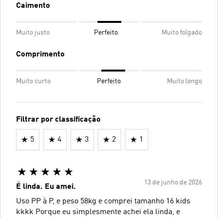
Caimento
Muito justo
Perfeito
Muito folgado
Comprimento
Muito curto
Perfeito
Muito longo
Filtrar por classificação
5
4
3
2
1
13 de junho de 2026
É linda. Eu amei.
Uso PP à P, e peso 58kg e comprei tamanho 16 kids
kkkk Porque eu simplesmente achei ela linda, e