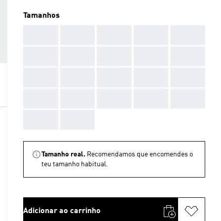
Tamanhos
AAA
AAA
AAA
AAA
AAA
AAA
AAA
AAA
AAA
AAA
AAA
AAA
AAA
AAA
AAA
AAA
AAA
AAA
AAA
AAA
AAA
AAA
Tamanho real.
Recomendamos que encomendes o
teu tamanho habitual.
Adicionar ao carrinho