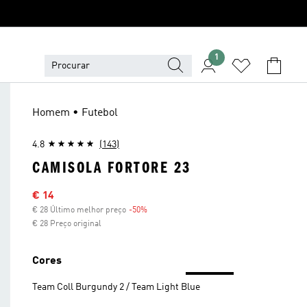
1
Homem • Futebol
4.8
(143)
CAMISOLA FORTORE 23
Preço com desconto
€ 14
€ 28 Último melhor preço
-50%
Desconto
€ 28 Preço original
Cores
Team Coll Burgundy 2 / Team Light Blue