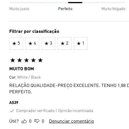
Muito justo
Perfeito
Muito folgado
Filtrar por classificação
5
4
3
2
1
MUITO BOM
Cor:
White / Black
RELAÇÃO QUALIDADE-PREÇO EXCELENTE. TENHO 1,88 D
PERFEITO.
AS39
Comprador verificado
Opinião incentivada
Útil?
0
0
Denunciar comentário