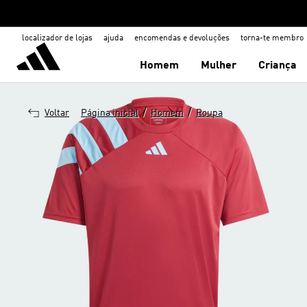
localizador de lojas
ajuda
encomendas e devoluções
torna-te membro
Homem
Mulher
Criança
/
/
Voltar
Página inicial
Homem
Roupa