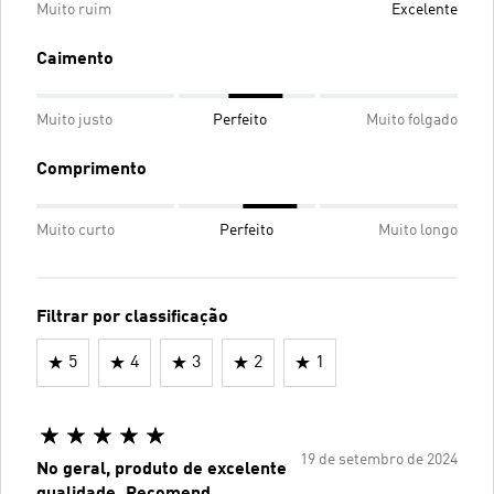
Muito ruim
Excelente
Caimento
Muito justo
Perfeito
Muito folgado
Comprimento
Muito curto
Perfeito
Muito longo
Filtrar por classificação
5
4
3
2
1
19 de setembro de 2024
No geral, produto de excelente
qualidade. Recomend