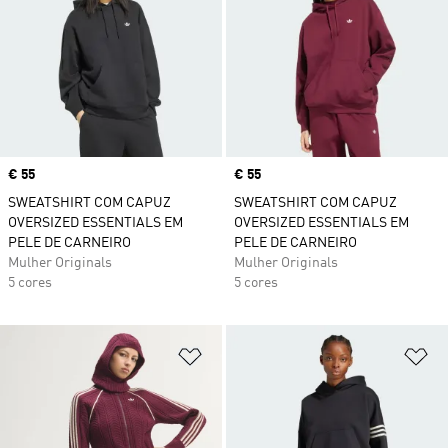
Price
€ 55
Price
€ 55
SWEATSHIRT COM CAPUZ
SWEATSHIRT COM CAPUZ
OVERSIZED ESSENTIALS EM
OVERSIZED ESSENTIALS EM
PELE DE CARNEIRO
PELE DE CARNEIRO
Mulher Originals
Mulher Originals
5 cores
5 cores
Adicionar à Lista de Desejos
Ad