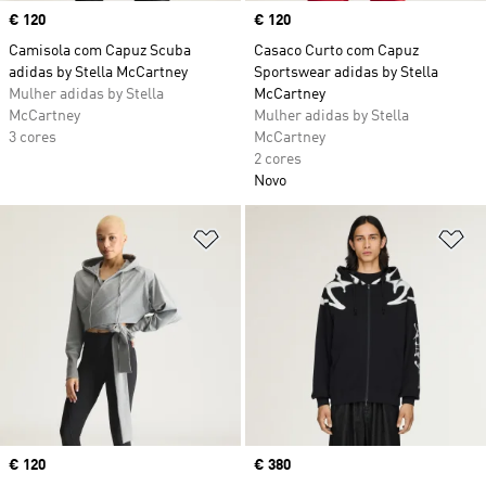
Price
€ 120
Price
€ 120
Camisola com Capuz Scuba
Casaco Curto com Capuz
adidas by Stella McCartney
Sportswear adidas by Stella
Mulher adidas by Stella
McCartney
McCartney
Mulher adidas by Stella
3 cores
McCartney
2 cores
Novo
Adicionar à Lista de Desejos
Ad
Price
€ 120
Price
€ 380