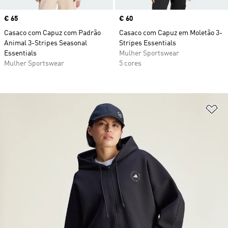
Price
€ 65
Price
€ 60
Casaco com Capuz com Padrão
Casaco com Capuz em Moletão 3-
Animal 3-Stripes Seasonal
Stripes Essentials
Essentials
Mulher Sportswear
Mulher Sportswear
5 cores
Ad