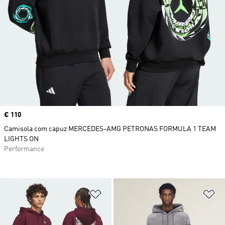
Price
€ 110
Camisola com capuz MERCEDES-AMG PETRONAS FORMULA 1 TEAM
LIGHTS ON
Performance
Adicionar à Lista de Desejos
Ad