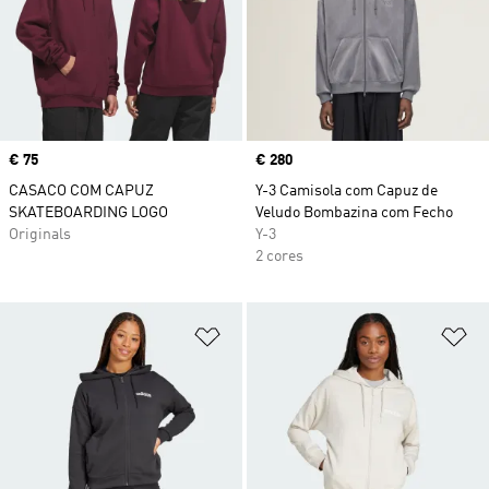
Price
€ 75
Price
€ 280
CASACO COM CAPUZ
Y-3 Camisola com Capuz de
SKATEBOARDING LOGO
Veludo Bombazina com Fecho
Originals
Y-3
2 cores
Adicionar à Lista de Desejos
Ad