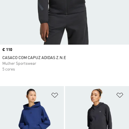
Price
€ 110
CASACO COM CAPUZ ADIDAS Z.N.E
Mulher Sportswear
5 cores
Adicionar à Lista de Desejos
Ad