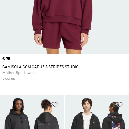
Price
€ 75
CAMISOLA COM CAPUZ 3 STRIPES STUDIO
Mulher Sportswear
3 cores
Adicionar à Lista de Desejos
Ad