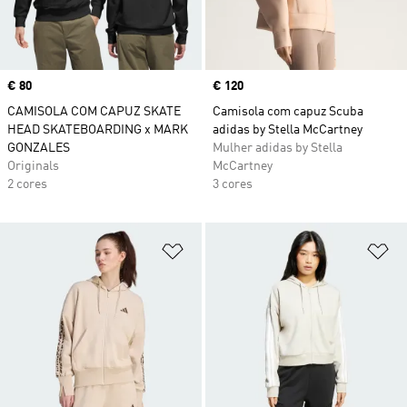
Price
€ 80
Price
€ 120
CAMISOLA COM CAPUZ SKATE
Camisola com capuz Scuba
HEAD SKATEBOARDING x MARK
adidas by Stella McCartney
GONZALES
Mulher adidas by Stella
Originals
McCartney
2 cores
3 cores
Adicionar à Lista de Desejos
Ad