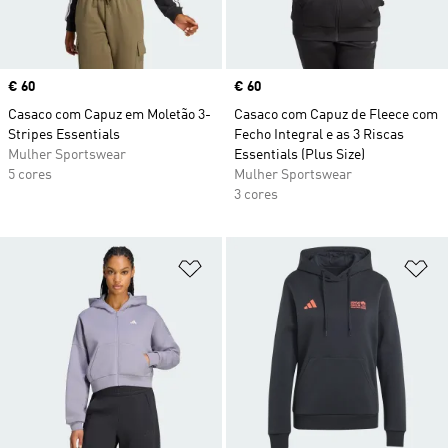
Price
€ 60
Price
€ 60
Casaco com Capuz em Moletão 3-
Casaco com Capuz de Fleece com
Stripes Essentials
Fecho Integral e as 3 Riscas
Mulher Sportswear
Essentials (Plus Size)
5 cores
Mulher Sportswear
3 cores
Adicionar à Lista de Desejos
Ad