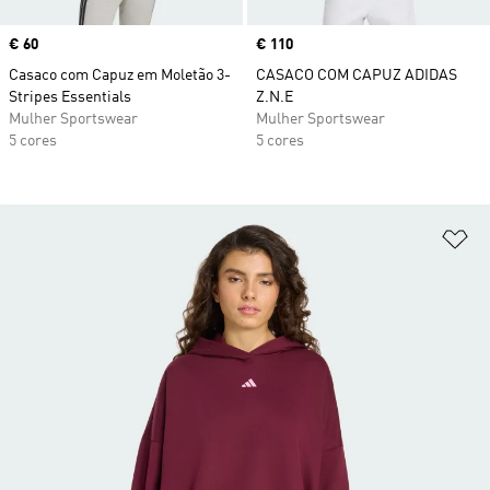
Price
€ 60
Price
€ 110
Casaco com Capuz em Moletão 3-
CASACO COM CAPUZ ADIDAS
Stripes Essentials
Z.N.E
Mulher Sportswear
Mulher Sportswear
5 cores
5 cores
Ad