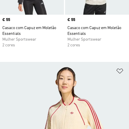
Price
€ 55
Price
€ 55
Casaco com Capuz em Moletão
Casaco com Capuz em Moletão
Essentials
Essentials
Mulher Sportswear
Mulher Sportswear
2 cores
2 cores
Ad