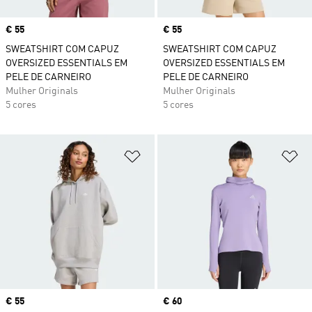
Price
€ 55
Price
€ 55
SWEATSHIRT COM CAPUZ
SWEATSHIRT COM CAPUZ
OVERSIZED ESSENTIALS EM
OVERSIZED ESSENTIALS EM
PELE DE CARNEIRO
PELE DE CARNEIRO
Mulher Originals
Mulher Originals
5 cores
5 cores
Adicionar à Lista de Desejos
Ad
Price
€ 55
Price
€ 60