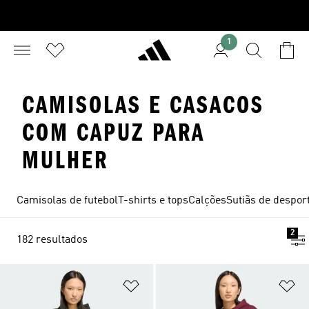
1
CAMISOLAS E CASACOS
COM CAPUZ PARA
MULHER
Camisolas de futebol
T-shirts e tops
Calções
Sutiãs de despor
2
182 resultados
Adicionar à Lista de Desejos
Ad