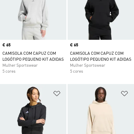
Price
€ 65
Price
€ 65
CAMISOLA COM CAPUZ COM
CAMISOLA COM CAPUZ COM
LOGÓTIPO PEQUENO KIT ADIDAS
LOGÓTIPO PEQUENO KIT ADIDAS
Mulher Sportswear
Mulher Sportswear
5 cores
5 cores
Adicionar à Lista de Desejos
Ad