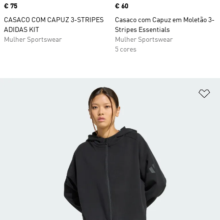
Price
€ 75
Price
€ 60
CASACO COM CAPUZ 3-STRIPES
Casaco com Capuz em Moletão 3-
ADIDAS KIT
Stripes Essentials
Mulher Sportswear
Mulher Sportswear
5 cores
Ad