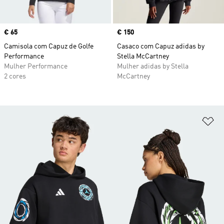
Price
€ 65
Price
€ 150
Camisola com Capuz de Golfe
Casaco com Capuz adidas by
Performance
Stella McCartney
Mulher Performance
Mulher adidas by Stella
2 cores
McCartney
Ad