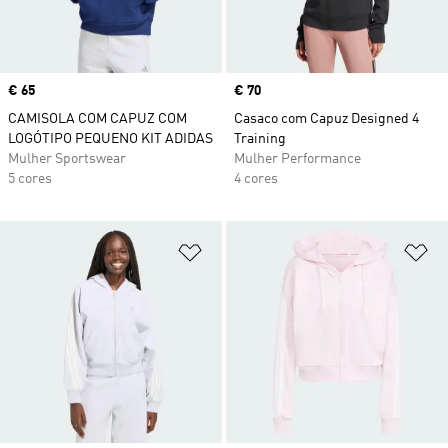
Price
€ 65
Price
€ 70
CAMISOLA COM CAPUZ COM
Casaco com Capuz Designed 4
LOGÓTIPO PEQUENO KIT ADIDAS
Training
Mulher Sportswear
Mulher Performance
5 cores
4 cores
Adicionar à Lista de Desejos
Ad