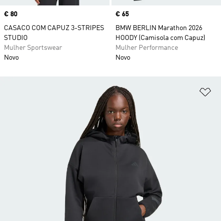
Price
€ 80
Price
€ 65
CASACO COM CAPUZ 3-STRIPES
BMW BERLIN Marathon 2026
STUDIO
HOODY (Camisola com Capuz)
Mulher Sportswear
Mulher Performance
Novo
Novo
Ad