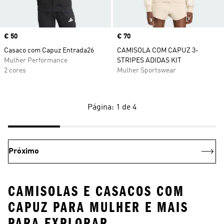
Price
€ 50
Price
€ 70
Casaco com Capuz Entrada26
CAMISOLA COM CAPUZ 3-
Mulher Performance
STRIPES ADIDAS KIT
2 cores
Mulher Sportswear
Página: 1 de 4
Próximo
CAMISOLAS E CASACOS COM
CAPUZ PARA MULHER E MAIS
PARA EXPLORAR