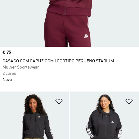
Price
€ 75
CASACO COM CAPUZ COM LOGÓTIPO PEQUENO STADIUM
Mulher Sportswear
2 cores
Novo
Adicionar à Lista de Desejos
Ad