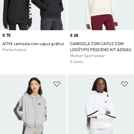
Price
€ 70
Price
€ 65
ATHX camisola com capuz gráfico
CAMISOLA COM CAPUZ COM
Performance
LOGÓTIPO PEQUENO KIT ADIDAS
Mulher Sportswear
5 cores
Adicionar à Lista de Desejos
Ad