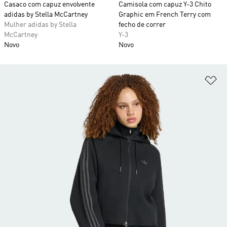
Casaco com capuz envolvente
Camisola com capuz Y-3 Chito
adidas by Stella McCartney
Graphic em French Terry com
Mulher adidas by Stella
fecho de correr
McCartney
Y-3
Novo
Novo
Ad