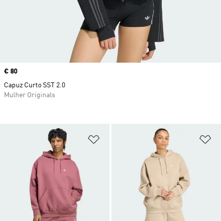
Price
€ 80
Capuz Curto SST 2.0
Mulher Originals
Adicionar à Lista de Desejos
Ad