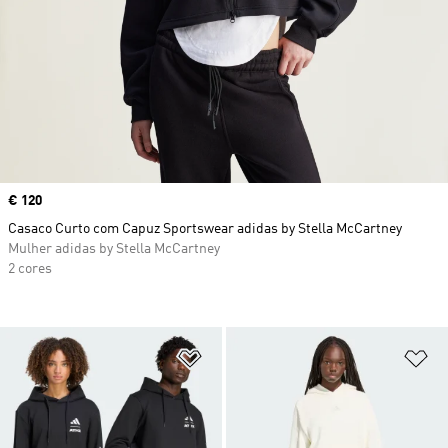
Price
€ 120
Casaco Curto com Capuz Sportswear adidas by Stella McCartney
Mulher adidas by Stella McCartney
2 cores
Adicionar à Lista de Desejos
Ad