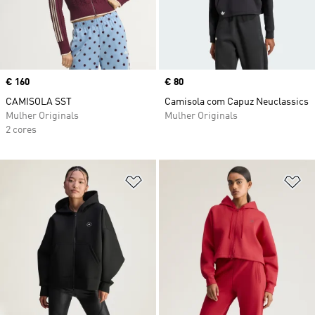
Price
€ 160
Price
€ 80
CAMISOLA SST
Camisola com Capuz Neuclassics
Mulher Originals
Mulher Originals
2 cores
Adicionar à Lista de Desejos
Ad