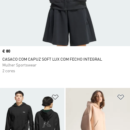
Price
€ 80
CASACO COM CAPUZ SOFT LUX COM FECHO INTEGRAL
Mulher Sportswear
2 cores
Adicionar à Lista de Desejos
Ad