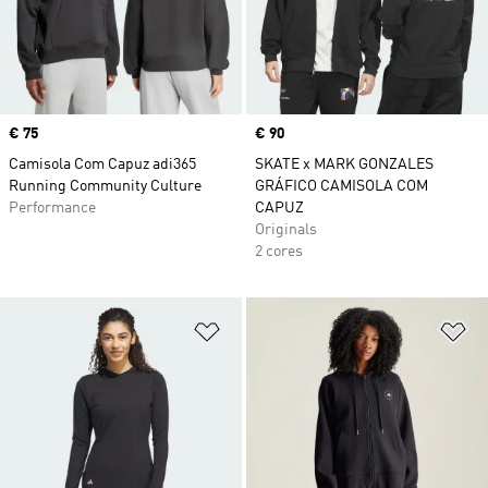
Price
€ 75
Price
€ 90
Camisola Com Capuz adi365
SKATE x MARK GONZALES
Running Community Culture
GRÁFICO CAMISOLA COM
Performance
CAPUZ
Originals
2 cores
Adicionar à Lista de Desejos
Ad