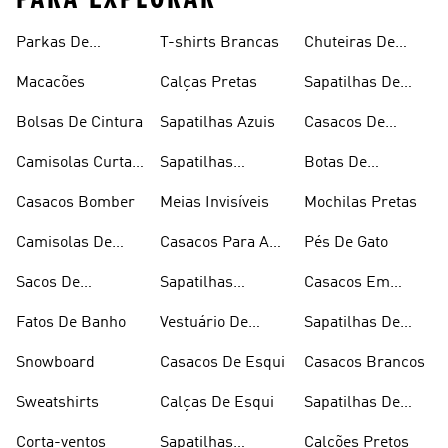
Parkas De
T-shirts Brancas
Chuteiras De
Inverno
Râguebi
Macacões
Calças Pretas
Sapatilhas De
Skateboard
Bolsas De Cintura
Sapatilhas Azuis
Casacos De
Inverno
Camisolas Curtas
Sapatilhas
Botas De
De Verão
Douradas
Caminhada
Casacos Bomber
Meias Invisíveis
Mochilas Pretas
Camisolas De
Casacos Para A
Pés De Gato
Alças
Chuva
Sacos De
Sapatilhas
Casacos Em
Desporto
Brancas
Fleece
Fatos De Banho
Vestuário De
Sapatilhas De
Desporto
Halterofilismo
Snowboard
Casacos De Esqui
Casacos Brancos
Sweatshirts
Calças De Esqui
Sapatilhas De
Basquetebol
Corta-ventos
Sapatilhas
Calções Pretos