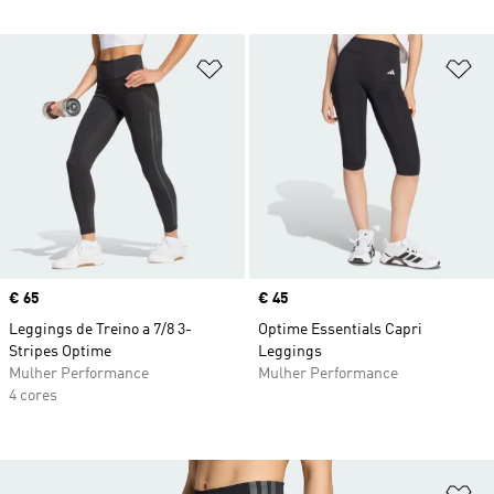
Adicionar à Lista de Desejos
Ad
Price
€ 65
Price
€ 45
Leggings de Treino a 7/8 3-
Optime Essentials Capri
Stripes Optime
Leggings
Mulher Performance
Mulher Performance
4 cores
Ad