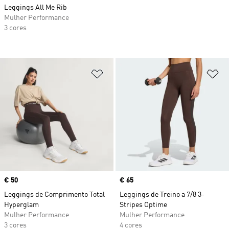
Leggings All Me Rib
Mulher Performance
3 cores
Adicionar à Lista de Desejos
Ad
Price
€ 50
Price
€ 65
Leggings de Comprimento Total
Leggings de Treino a 7/8 3-
Hyperglam
Stripes Optime
Mulher Performance
Mulher Performance
3 cores
4 cores