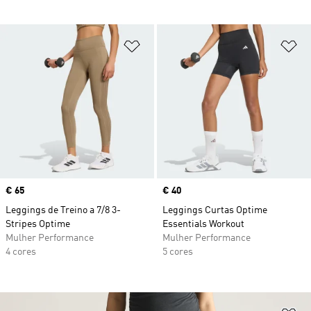
Adicionar à Lista de Desejos
Ad
Price
€ 65
Price
€ 40
Leggings de Treino a 7/8 3-
Leggings Curtas Optime
Stripes Optime
Essentials Workout
Mulher Performance
Mulher Performance
4 cores
5 cores