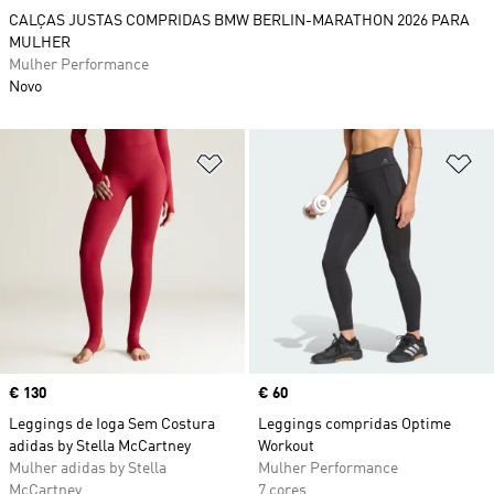
CALÇAS JUSTAS COMPRIDAS BMW BERLIN-MARATHON 2026 PARA
MULHER
Mulher Performance
Novo
Adicionar à Lista de Desejos
Ad
Price
€ 130
Price
€ 60
Leggings de Ioga Sem Costura
Leggings compridas Optime
adidas by Stella McCartney
Workout
Mulher adidas by Stella
Mulher Performance
McCartney
7 cores