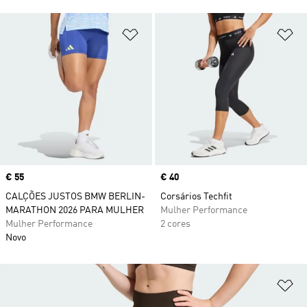
Adicionar à Lista de Desejos
Ad
Price
€ 55
Price
€ 40
CALÇÕES JUSTOS BMW BERLIN-
Corsários Techfit
MARATHON 2026 PARA MULHER
Mulher Performance
Mulher Performance
2 cores
Novo
Ad