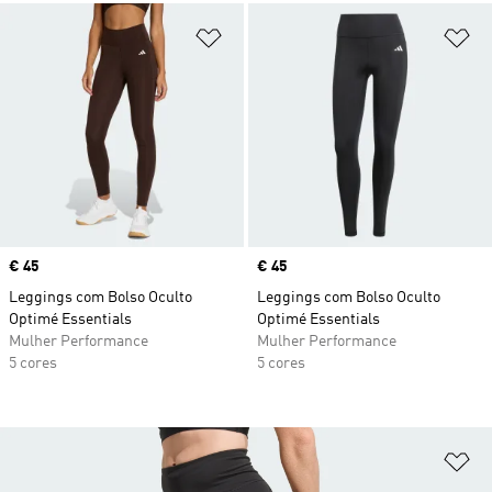
Adicionar à Lista de Desejos
Ad
Price
€ 45
Price
€ 45
Leggings com Bolso Oculto
Leggings com Bolso Oculto
Optimé Essentials
Optimé Essentials
Mulher Performance
Mulher Performance
5 cores
5 cores
Ad