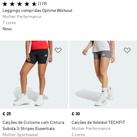
(119)
Leggings compridas Optime Workout
Mulher Performance
7 cores
Novo
Adicionar à Lista de Desejos
Ad
Price
€ 25
Price
€ 30
Calções de Ciclismo com Cintura
Calções de Voleibol TECHFIT
Subida 3-Stripes Essentials
Mulher Performance
Mulher Sportswear
2 cores