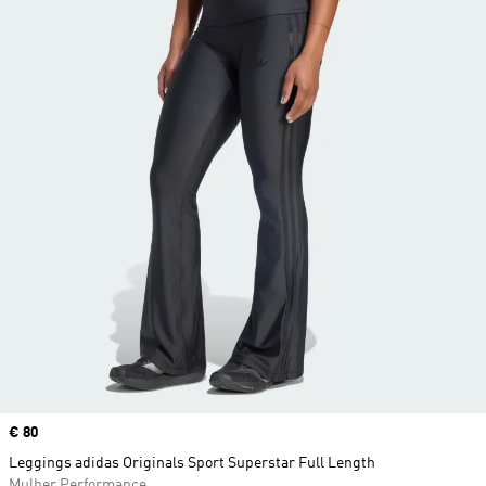
Price
€ 80
Leggings adidas Originals Sport Superstar Full Length
Mulher Performance