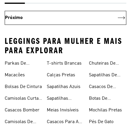
Próximo
LEGGINGS PARA MULHER E MAIS
PARA EXPLORAR
Parkas De
T-shirts Brancas
Chuteiras De
Inverno
Râguebi
Macacões
Calças Pretas
Sapatilhas De
Skateboard
Bolsas De Cintura
Sapatilhas Azuis
Casacos De
Inverno
Camisolas Curtas
Sapatilhas
Botas De
De Verão
Douradas
Caminhada
Casacos Bomber
Meias Invisíveis
Mochilas Pretas
Camisolas De
Casacos Para A
Pés De Gato
Alças
Chuva