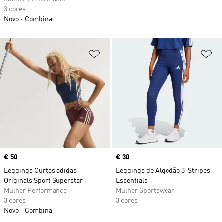
3 cores
Novo
Combina
Adicionar à Lista de Desejos
Ad
Price
€ 50
Price
€ 30
Leggings Curtas adidas
Leggings de Algodão 3-Stripes
Originals Sport Superstar
Essentials
Mulher Performance
Mulher Sportswear
3 cores
3 cores
Novo
Combina