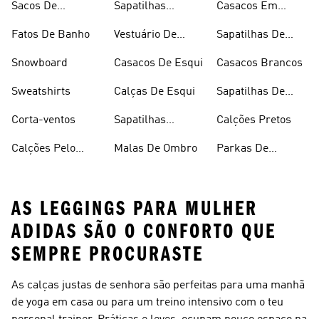
Sacos De
Sapatilhas
Casacos Em
Desporto
Brancas
Fleece
Fatos De Banho
Vestuário De
Sapatilhas De
Desporto
Halterofilismo
Snowboard
Casacos De Esqui
Casacos Brancos
Sweatshirts
Calças De Esqui
Sapatilhas De
Basquetebol
Corta-ventos
Sapatilhas
Calções Pretos
Vermelhas
Calções Pelo
Malas De Ombro
Parkas De
Joelho
Inverno
AS LEGGINGS PARA MULHER
ADIDAS SÃO O CONFORTO QUE
SEMPRE PROCURASTE
As calças justas de senhora são perfeitas para uma manhã
de yoga em casa ou para um treino intensivo com o teu