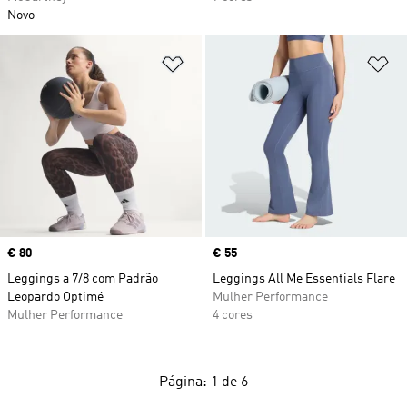
Novo
Adicionar à Lista de Desejos
Ad
Price
€ 80
Price
€ 55
Leggings a 7/8 com Padrão
Leggings All Me Essentials Flare
Leopardo Optimé
Mulher Performance
Mulher Performance
4 cores
Página: 1 de 6