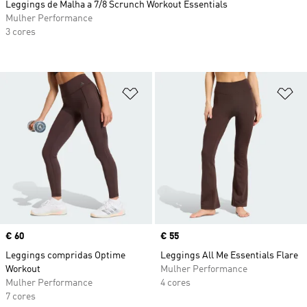
Leggings de Malha a 7/8 Scrunch Workout Essentials
Mulher Performance
3 cores
Adicionar à Lista de Desejos
Ad
Price
€ 60
Price
€ 55
Leggings compridas Optime
Leggings All Me Essentials Flare
Workout
Mulher Performance
Mulher Performance
4 cores
7 cores