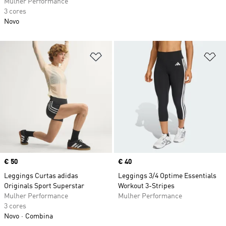
Mulher Performance
3 cores
Novo
Adicionar à Lista de Desejos
Ad
Price
€ 50
Price
€ 40
Leggings Curtas adidas
Leggings 3/4 Optime Essentials
Originals Sport Superstar
Workout 3-Stripes
Mulher Performance
Mulher Performance
3 cores
Novo
Combina