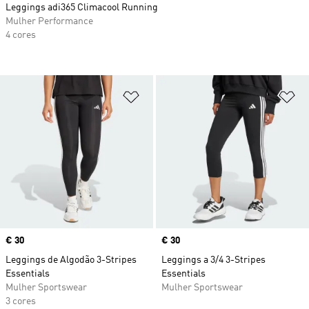
Leggings adi365 Climacool Running
Mulher Performance
4 cores
Adicionar à Lista de Desejos
Ad
Price
€ 30
Price
€ 30
Leggings de Algodão 3-Stripes
Leggings a 3/4 3-Stripes
Essentials
Essentials
Mulher Sportswear
Mulher Sportswear
3 cores