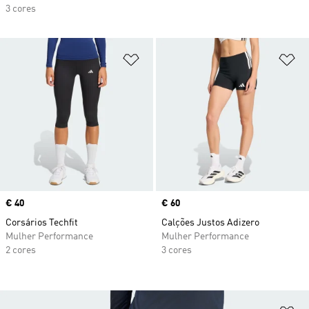
3 cores
Adicionar à Lista de Desejos
Ad
Price
€ 40
Price
€ 60
Corsários Techfit
Calções Justos Adizero
Mulher Performance
Mulher Performance
2 cores
3 cores