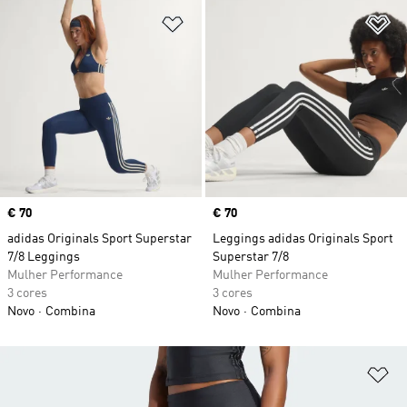
Adicionar à Lista de Desejos
Ad
Price
€ 70
Price
€ 70
adidas Originals Sport Superstar
Leggings adidas Originals Sport
7/8 Leggings
Superstar 7/8
Mulher Performance
Mulher Performance
3 cores
3 cores
Novo
Combina
Novo
Combina
Ad