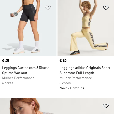
Adicionar à Lista de Desejos
Ad
Price
€ 45
Price
€ 80
Leggings Curtas com 3 Riscas
Leggings adidas Originals Sport
Optime Workout
Superstar Full Length
Mulher Performance
Mulher Performance
6 cores
3 cores
Novo
Combina
Ad