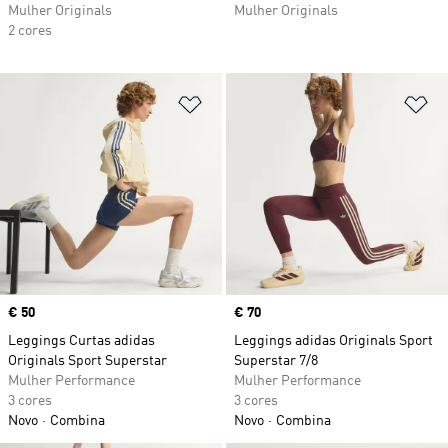
Mulher Originals
Mulher Originals
2 cores
Adicionar à Lista de Desejos
Ad
Price
€ 50
Price
€ 70
Leggings Curtas adidas
Leggings adidas Originals Sport
Originals Sport Superstar
Superstar 7/8
Mulher Performance
Mulher Performance
3 cores
3 cores
Novo
Combina
Novo
Combina