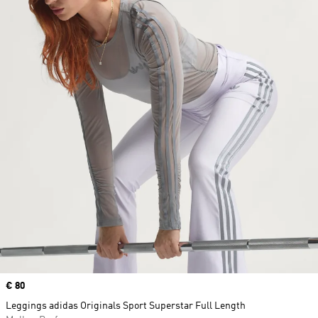
Price
€ 80
Leggings adidas Originals Sport Superstar Full Length