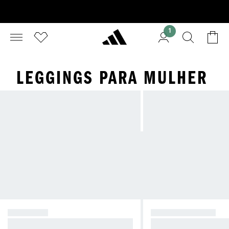
1
LEGGINGS PARA MULHER
TRAINING
IOGA E PILATES
Designs elegantes que proporcion
Cortes elásticos par