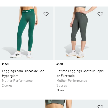
Adicionar à Lista de Desejos
Ad
Price
€ 50
Price
€ 60
Leggings com Blocos de Cor
Optime Leggings Contour Capri
Hyperglam
de Exercício
Mulher Performance
Mulher Performance
2 cores
3 cores
Novo
Ad