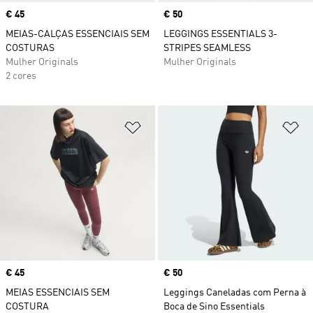
Price
€ 45
Price
€ 50
MEIAS-CALÇAS ESSENCIAIS SEM
LEGGINGS ESSENTIALS 3-
COSTURAS
STRIPES SEAMLESS
Mulher Originals
Mulher Originals
2 cores
Adicionar à Lista de Desejos
Ad
Price
€ 45
Price
€ 50
MEIAS ESSENCIAIS SEM
Leggings Caneladas com Perna à
COSTURA
Boca de Sino Essentials