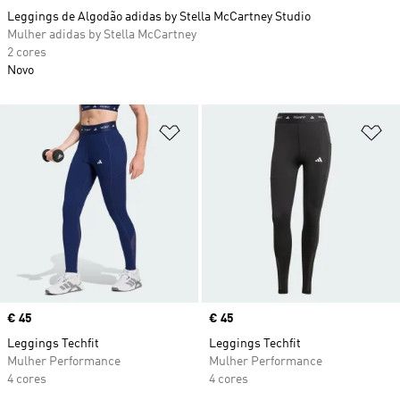
Leggings de Algodão adidas by Stella McCartney Studio
Mulher adidas by Stella McCartney
2 cores
Novo
Adicionar à Lista de Desejos
Ad
Price
€ 45
Price
€ 45
Leggings Techfit
Leggings Techfit
Mulher Performance
Mulher Performance
4 cores
4 cores