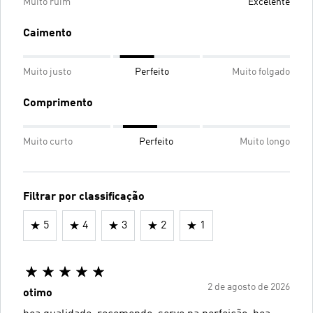
Muito ruim
Excelente
Caimento
Muito justo
Perfeito
Muito folgado
Comprimento
Muito curto
Perfeito
Muito longo
Filtrar por classificação
5
4
3
2
1
2 de agosto de 2026
otimo