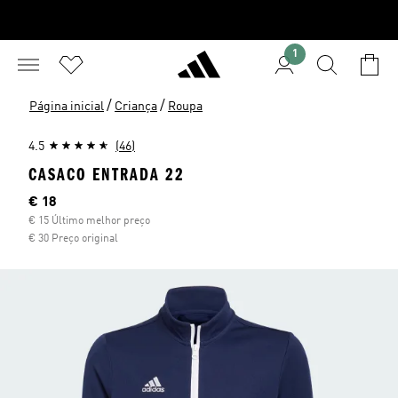
1
/
/
Página inicial
Criança
Roupa
4.5
(46)
CASACO ENTRADA 22
Preço atual
€ 18
€ 15 Último melhor preço
€ 30 Preço original