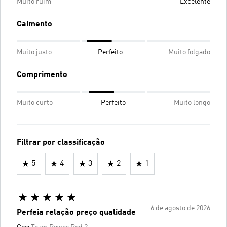
Muito ruim
Excelente
Caimento
Muito justo
Perfeito
Muito folgado
Comprimento
Muito curto
Perfeito
Muito longo
Filtrar por classificação
5
4
3
2
1
6 de agosto de 2026
Perfeia relação preço qualidade