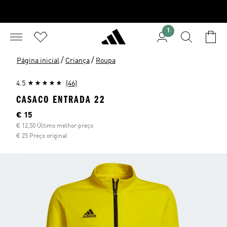
1
/
/
Página inicial
Criança
Roupa
4.5
(46)
CASACO ENTRADA 22
Preço atual
€ 15
€ 12,50 Último melhor preço
€ 25 Preço original