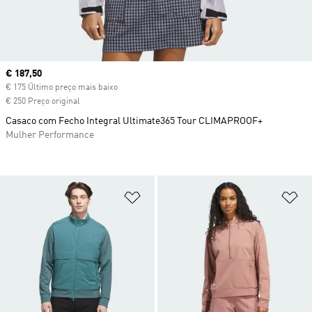
Current price
€ 187,50
€ 175 Último preço mais baixo
€ 250 Preço original
Casaco com Fecho Integral Ultimate365 Tour CLIMAPROOF+
Mulher Performance
Adicionar à Lista de Desejos
Ad