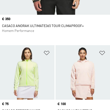
Price
€ 350
CASACO ANORAK ULTIMATE365 TOUR CLIMAPROOF+
Homem Performance
Adicionar à Lista de Desejos
Ad
Price
€ 75
Price
€ 100