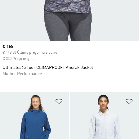
Current price
€ 165
€ 148,50 Último preço mais baixo
€ 330 Preço original
Ultimate365 Tour CLIMAPROOF+ Anorak Jacket
Mulher Performance
Adicionar à Lista de Desejos
Ad