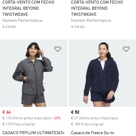
CORTA-VENTO COM FECHO
CORTA-VENTO COM FECHO
INTEGRAL BEYOND
INTEGRAL BEYOND
TWISTWEAVE
TWISTWEAVE
Homem Performance
Homem Performance
4 cores
4 cores
Adicionar à Lista de Desejos
Ad
Sale price
€ 66
Current price
€ 52
€ 110 Último preço mais baixo
-40%
Discount
€ 47 Último preço mais baixo
€ 110 Preço original
€ 100 Preço original
CASACO PEPLUM ULTIMATE365+
Casaco de Fleece Go-to