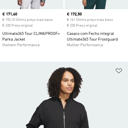
Current price
€ 171,60
Current price
€ 172,50
€ 155,10 Último preço mais baixo
€ 161 Último preço mais baixo
€ 330 Preço original
€ 230 Preço original
Ultimate365 Tour CLIMAPROOF+
Casaco com Fecho integral
Parka Jacket
Ultimate365 Tour Frostguard
Homem Performance
Mulher Performance
Ad