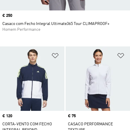
Price
€ 250
Casaco com Fecho Integral Ultimate365 Tour CLIMAPROOF+
Homem Performance
Adicionar à Lista de Desejos
Ad
Price
€ 120
Price
€ 75
CORTA-VENTO COM FECHO
CASACO PERFORMANCE