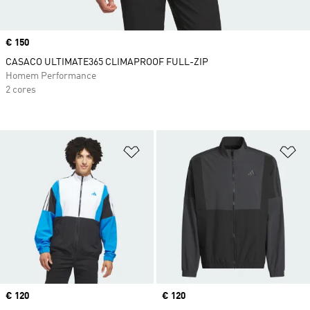
Price
€ 150
CASACO ULTIMATE365 CLIMAPROOF FULL-ZIP
Homem Performance
2 cores
Adicionar à Lista de Desejos
Ad
Price
€ 120
Price
€ 120