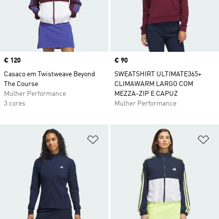
Price
€ 120
Price
€ 90
Casaco em Twistweave Beyond
SWEATSHIRT ULTIMATE365+
The Course
CLIMAWARM LARGO COM
Mulher Performance
MEZZA-ZIP E CAPUZ
3 cores
Mulher Performance
Adicionar à Lista de Desejos
Ad