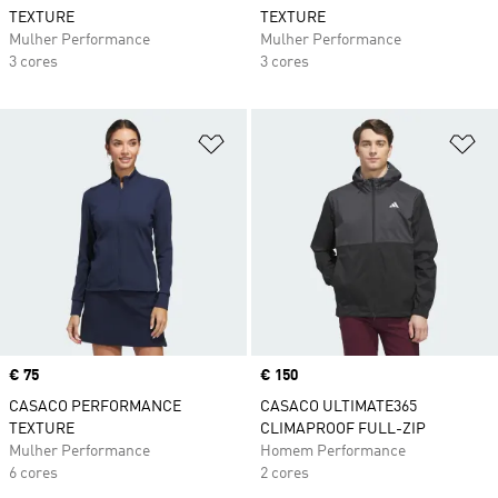
TEXTURE
TEXTURE
Mulher Performance
Mulher Performance
3 cores
3 cores
Adicionar à Lista de Desejos
Ad
Price
€ 75
Price
€ 150
CASACO PERFORMANCE
CASACO ULTIMATE365
TEXTURE
CLIMAPROOF FULL-ZIP
Mulher Performance
Homem Performance
6 cores
2 cores