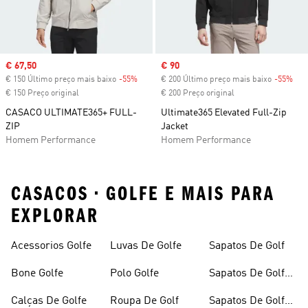
Sale price
€ 67,50
Sale price
€ 90
€ 150 Último preço mais baixo
-55%
Discount
€ 200 Último preço mais baixo
-55%
Dis
€ 150 Preço original
€ 200 Preço original
CASACO ULTIMATE365+ FULL-
Ultimate365 Elevated Full-Zip
ZIP
Jacket
Homem Performance
Homem Performance
CASACOS • GOLFE E MAIS PARA
EXPLORAR
Acessorios Golfe
Luvas De Golfe
Sapatos De Golf
Bone Golfe
Polo Golfe
Sapatos De Golfe
Feminino
Calças De Golfe
Roupa De Golf
Sapatos De Golfe