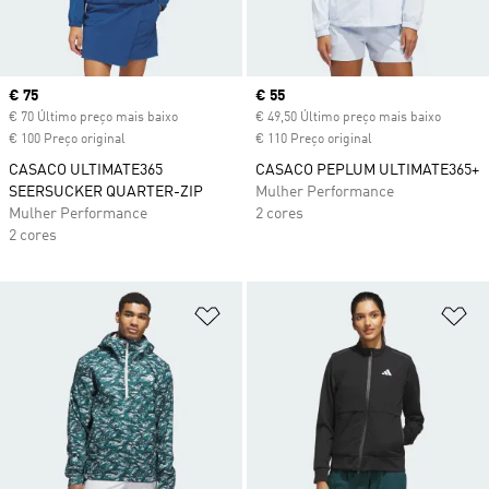
Current price
€ 75
Current price
€ 55
€ 70 Último preço mais baixo
€ 49,50 Último preço mais baixo
€ 100 Preço original
€ 110 Preço original
CASACO ULTIMATE365
CASACO PEPLUM ULTIMATE365+
SEERSUCKER QUARTER-ZIP
Mulher Performance
Mulher Performance
2 cores
2 cores
Adicionar à Lista de Desejos
Ad