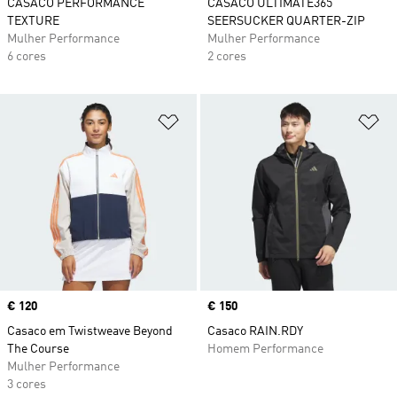
CASACO PERFORMANCE
CASACO ULTIMATE365
TEXTURE
SEERSUCKER QUARTER-ZIP
Mulher Performance
Mulher Performance
6 cores
2 cores
Adicionar à Lista de Desejos
Ad
Price
€ 120
Price
€ 150
Casaco em Twistweave Beyond
Casaco RAIN.RDY
The Course
Homem Performance
Mulher Performance
3 cores