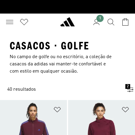
1
CASACOS · GOLFE
No campo de golfe ou no escritório, a coleção de
casacos da adidas vai manter-te confortável e
com estilo em qualquer ocasião.
2
40 resultados
Adicionar à Lista de Desejos
Ad