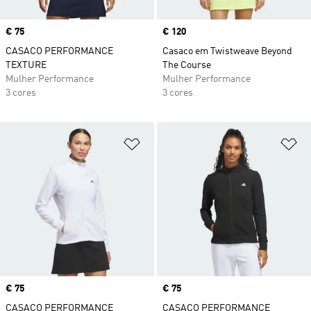
Price
€ 75
Price
€ 120
CASACO PERFORMANCE
Casaco em Twistweave Beyond
TEXTURE
The Course
Mulher Performance
Mulher Performance
3 cores
3 cores
Adicionar à Lista de Desejos
Ad
Price
€ 75
Price
€ 75
CASACO PERFORMANCE
CASACO PERFORMANCE