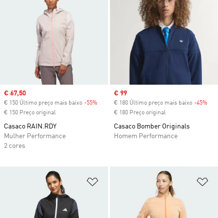
Sale price
€ 67,50
Sale price
€ 99
€ 150 Último preço mais baixo
-55%
Discount
€ 180 Último preço mais baixo
-45%
Dis
€ 150 Preço original
€ 180 Preço original
Casaco RAIN.RDY
Casaco Bomber Originals
Mulher Performance
Homem Performance
2 cores
Adicionar à Lista de Desejos
Ad