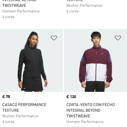
INTEGRAL BEYOND
TEXTURE
TWISTWEAVE
Mulher Performance
Homem Performance
6 cores
4 cores
Adicionar à Lista de Desejos
Ad
Price
€ 75
Price
€ 120
CASACO PERFORMANCE
CORTA-VENTO COM FECHO
TEXTURE
INTEGRAL BEYOND
Mulher Performance
TWISTWEAVE
6 cores
Homem Performance