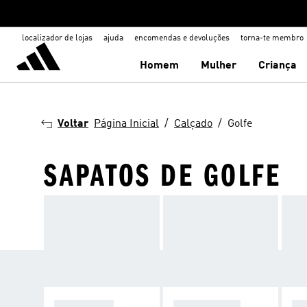
localizador de lojas
ajuda
encomendas e devoluções
torna-te membro
Homem
Mulher
Criança
Voltar
Página Inicial
Calçado
Golfe
SAPATOS DE GOLFE
SEM BICOS
COM PITÕES
IM