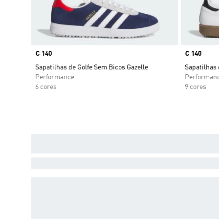
Price
€ 140
Price
€ 140
Sapatilhas de Golfe Sem Bicos Gazelle
Sapatilhas
Performance
Performan
6 cores
9 cores