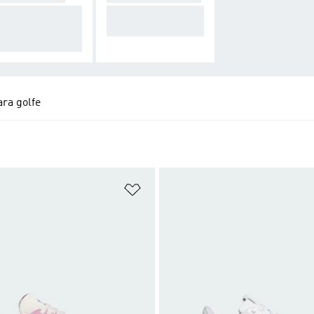
sempenho em to
Estilos icónicos par
s as condições m
a o golfe
eorológicas
ra golfe
sta de Desejos
Adicionar à Lista de Desejos