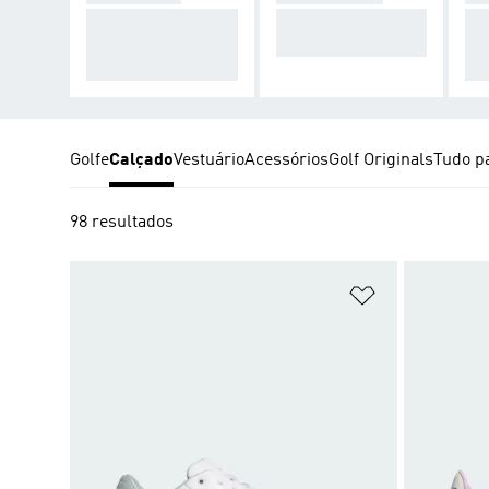
Conforto versátil, d
Máxima aderência
De
entro e fora do cam
e estabilidade
da
po.
et
Golfe
Calçado
Vestuário
Acessórios
Golf Originals
Tudo pa
98 resultados
Adicionar à Li