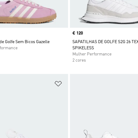
Price
€ 120
de Golfe Sem Bicos Gazelle
SAPATILHAS DE GOLFE S2G 26 TE
rformance
SPIKELESS
Mulher Performance
2 cores
sta de Desejos
Adicionar à Lista de Desejos