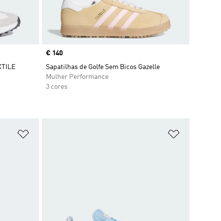
Price
€ 140
XTILE
Sapatilhas de Golfe Sem Bicos Gazelle
Mulher Performance
3 cores
Adicionar à Lista de Desejos
Adicionar à