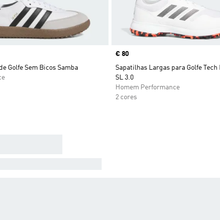
Price
€ 80
 de Golfe Sem Bicos Samba
Sapatilhas Largas para Golfe Tech
ce
SL 3.0
Homem Performance
2 cores