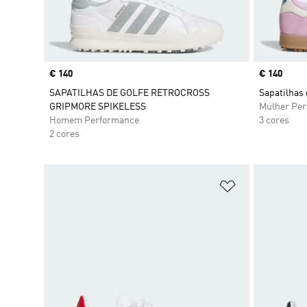
Price
€ 140
Price
€ 140
SAPATILHAS DE GOLFE RETROCROSS
Sapatilhas 
GRIPMORE SPIKELESS
Mulher Pe
Homem Performance
3 cores
2 cores
Adicionar à Li