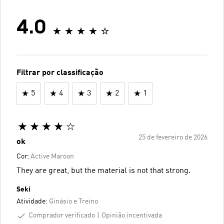
4.0
Filtrar por classificação
5
4
3
2
1
25 de fevereiro de 2026
ok
Cor:
Active Maroon
They are great, but the material is not that strong.
Seki
Atividade:
Ginásio e Treino
Comprador verificado
Opinião incentivada