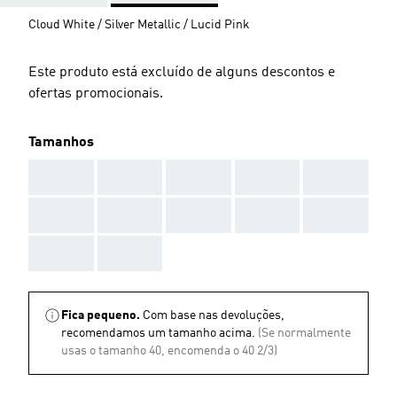
Cloud White / Silver Metallic / Lucid Pink
Este produto está excluído de alguns descontos e
ofertas promocionais.
Tamanhos
AAA
AAA
AAA
AAA
AAA
AAA
AAA
AAA
AAA
AAA
AAA
AAA
Fica pequeno.
Com base nas devoluções,
recomendamos um tamanho acima.
(Se normalmente
usas o tamanho 40, encomenda o 40 2/3)