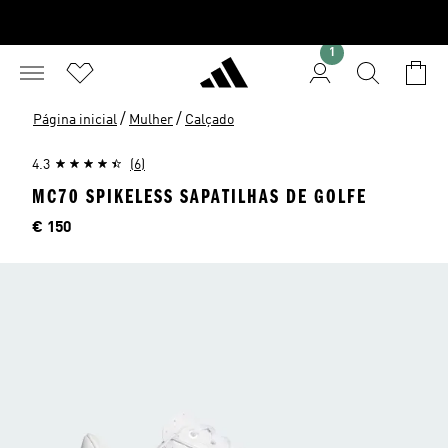
1
/
/
Página inicial
Mulher
Calçado
4.3
(6)
MC70 SPIKELESS SAPATILHAS DE GOLFE
Preço
€ 150