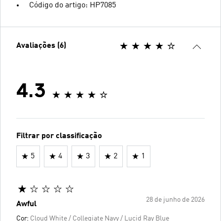
Código do artigo: HP7085
Avaliações (6)
4.3
Filtrar por classificação
5
4
3
2
1
28 de junho de 2026
Awful
Cor:
Cloud White / Collegiate Navy / Lucid Ray Blue