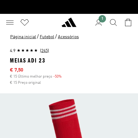
1
/
/
Página inicial
Futebol
Acessórios
4.9
(245)
MEIAS ADI 23
Preço com desconto
€ 7,50
€ 15 Último melhor preço
-50%
Desconto
€ 15 Preço original