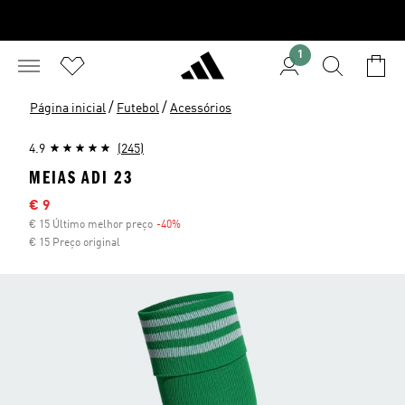
1
/
/
Página inicial
Futebol
Acessórios
4.9
(245)
MEIAS ADI 23
Preço com desconto
€ 9
€ 15 Último melhor preço
-40%
Desconto
€ 15 Preço original