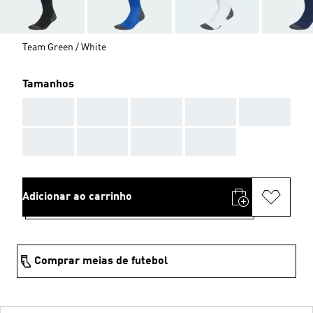
Team Green / White
Tamanhos
AAA
AAA
AAA
AAA
AAA
AAA
AAA
AAA
AAA
Adicionar ao carrinho
Comprar meias de futebol