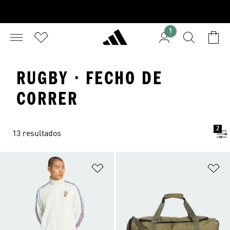
1
RUGBY · FECHO DE
CORRER
2
13 resultados
Adicionar à Lista de Desejos
Ad