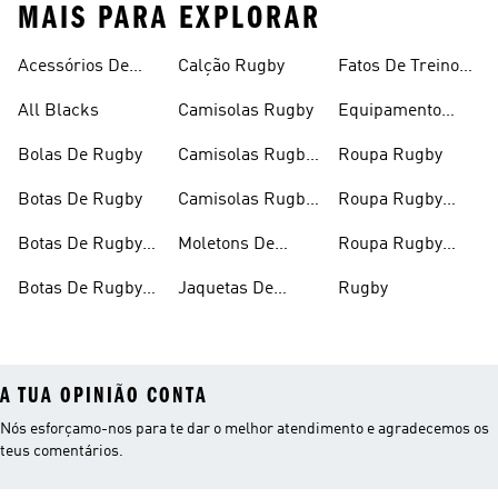
MAIS PARA EXPLORAR
Acessórios De
Calção Rugby
Fatos De Treino
Rugby
De Rugby
All Blacks
Camisolas Rugby
Equipamento
Rugby
Bolas De Rugby
Camisolas Rugby
Roupa Rugby
Homens
Botas De Rugby
Camisolas Rugby
Roupa Rugby
Mulher
Homens
Botas De Rugby
Moletons De
Roupa Rugby
Homens
Rúgbi
Mulher
Botas De Rugby
Jaquetas De
Rugby
Mulheres
Rugby
A TUA OPINIÃO CONTA
Nós esforçamo-nos para te dar o melhor atendimento e agradecemos os
teus comentários.