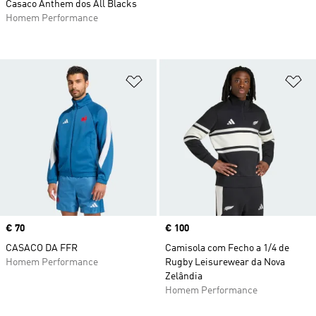
Casaco Anthem dos All Blacks
Homem Performance
Adicionar à Lista de Desejos
Ad
Price
€ 70
Price
€ 100
CASACO DA FFR
Camisola com Fecho a 1/4 de
Homem Performance
Rugby Leisurewear da Nova
Zelândia
Homem Performance