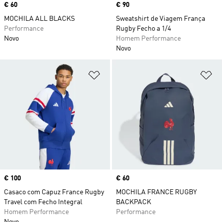
Price
€ 60
Price
€ 90
MOCHILA ALL BLACKS
Sweatshirt de Viagem França
Performance
Rugby Fecho a 1/4
Novo
Homem Performance
Novo
Adicionar à Lista de Desejos
Ad
Price
€ 100
Price
€ 60
Casaco com Capuz France Rugby
MOCHILA FRANCE RUGBY
Travel com Fecho Integral
BACKPACK
Homem Performance
Performance