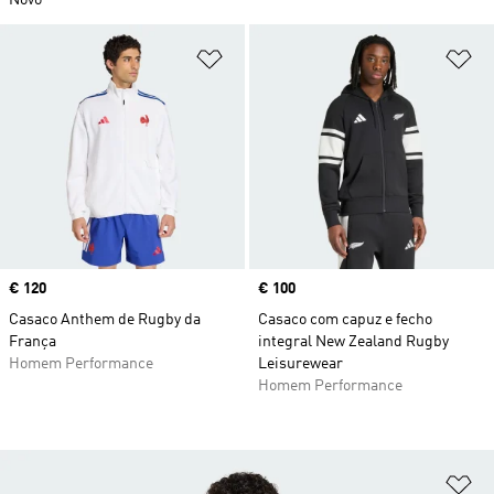
Novo
Adicionar à Lista de Desejos
Ad
Price
€ 120
Price
€ 100
Casaco Anthem de Rugby da
Casaco com capuz e fecho
França
integral New Zealand Rugby
Homem Performance
Leisurewear
Homem Performance
Ad