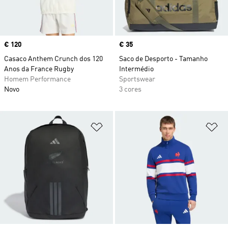
Price
€ 120
Price
€ 35
Casaco Anthem Crunch dos 120
Saco de Desporto - Tamanho
Anos da France Rugby
Intermédio
Homem Performance
Sportswear
Novo
3 cores
Adicionar à Lista de Desejos
Ad