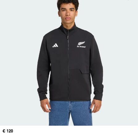
Price
€ 120