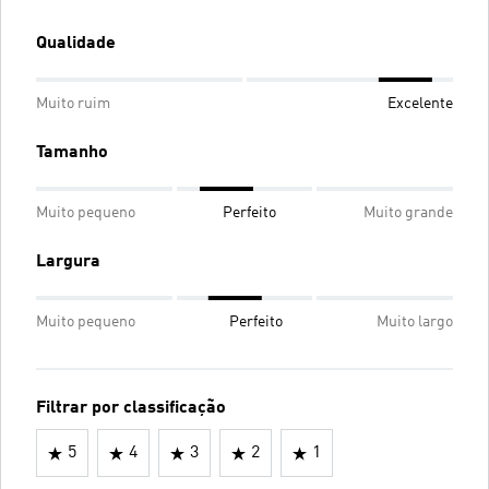
Qualidade
Muito ruim
Excelente
Tamanho
Muito pequeno
Perfeito
Muito grande
Largura
Muito pequeno
Perfeito
Muito largo
Filtrar por classificação
5
4
3
2
1