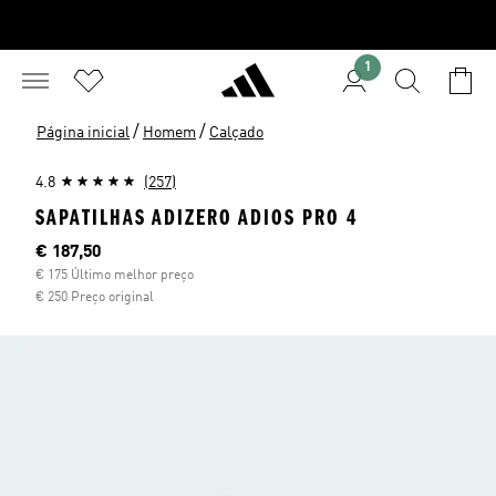
1
/
/
Página inicial
Homem
Calçado
4.8
(257)
SAPATILHAS ADIZERO ADIOS PRO 4
Preço atual
€ 187,50
€ 175 Último melhor preço
€ 250 Preço original