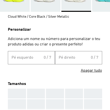
Cloud White / Core Black / Silver Metallic
Personalizar
Adiciona um nome ou número para personalizar o teu
produto adidas ou criar o presente perfeito!
Pé esquerdo
0 / 7
Pé direito
0 / 7
Apagar tudo
Tamanhos
AAA
AAA
AAA
AAA
AAA
AAA
AAA
AAA
AAA
AAA