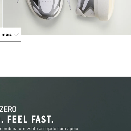
 mais
. FEEL FAST.
ombina um estilo arrojado com apoio