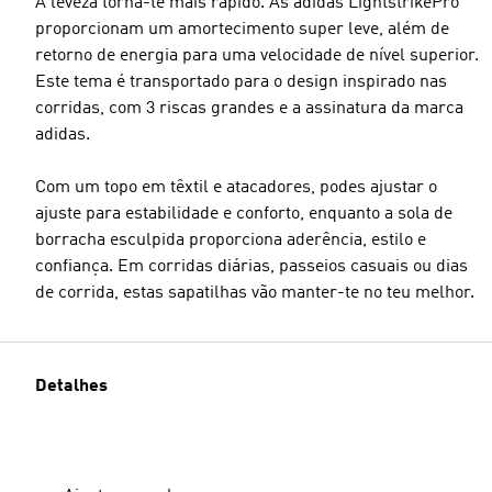
A leveza torna-te mais rápido. As adidas LightstrikePro
proporcionam um amortecimento super leve, além de
retorno de energia para uma velocidade de nível superior.
Este tema é transportado para o design inspirado nas
corridas, com 3 riscas grandes e a assinatura da marca
adidas.
Com um topo em têxtil e atacadores, podes ajustar o
ajuste para estabilidade e conforto, enquanto a sola de
borracha esculpida proporciona aderência, estilo e
confiança. Em corridas diárias, passeios casuais ou dias
de corrida, estas sapatilhas vão manter-te no teu melhor.
Detalhes