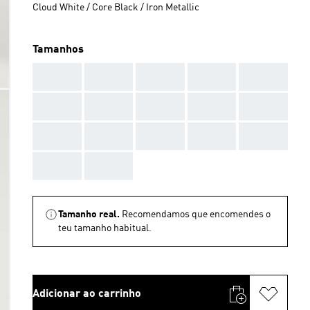
Cloud White / Core Black / Iron Metallic
Tamanhos
AAA
AAA
AAA
AAA
AAA
AAA
AAA
AAA
AAA
AAA
AAA
AAA
AAA
AAA
AAA
AAA
AAA
Tamanho real.
Recomendamos que encomendes o
teu tamanho habitual.
Adicionar ao carrinho