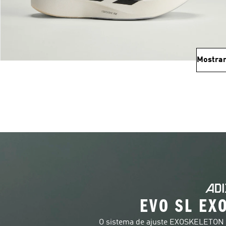
Mostrar
EVO SL EXO
O sistema de ajuste EXOSKELETON c