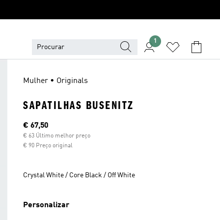
1
Mulher • Originals
SAPATILHAS BUSENITZ
Preço atual
€ 67,50
€ 63 Último melhor preço
€ 90 Preço original
Crystal White / Core Black / Off White
Personalizar