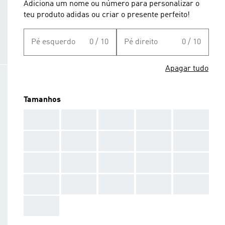
Adiciona um nome ou número para personalizar o
teu produto adidas ou criar o presente perfeito!
Pé esquerdo
0 / 10
Pé direito
0 / 10
Apagar tudo
Tamanhos
AAA
AAA
AAA
AAA
AAA
AAA
AAA
AAA
AAA
AAA
AAA
AAA
AAA
AAA
AAA
AAA
AAA
AAA
AAA
AAA
AAA