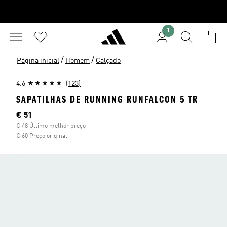
1
/
/
Página inicial
Homem
Calçado
4.6
(123)
SAPATILHAS DE RUNNING RUNFALCON 5 TR
Preço atual
€ 51
€ 48 Último melhor preço
€ 60 Preço original