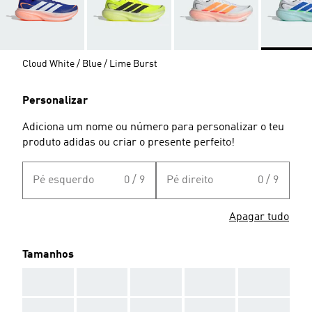
Cloud White / Blue / Lime Burst
Personalizar
Adiciona um nome ou número para personalizar o teu
produto adidas ou criar o presente perfeito!
Pé esquerdo
0 / 9
Pé direito
0 / 9
Apagar tudo
Tamanhos
AAA
AAA
AAA
AAA
AAA
AAA
AAA
AAA
AAA
AAA