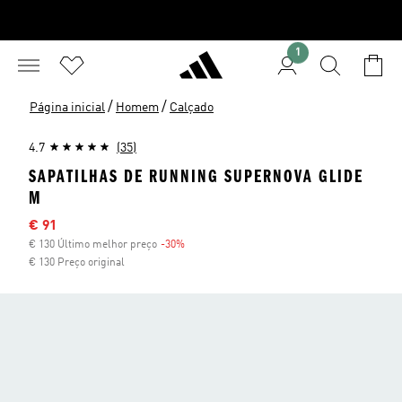
1
/
/
Página inicial
Homem
Calçado
4.7
(35)
SAPATILHAS DE RUNNING SUPERNOVA GLIDE
M
Preço com desconto
€ 91
€ 130 Último melhor preço
-30%
Desconto
€ 130 Preço original