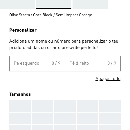
Olive Strata / Core Black / Semi Impact Orange
Personalizar
Adiciona um nome ou número para personalizar o teu
produto adidas ou criar o presente perfeito!
Pé esquerdo
0 / 9
Pé direito
0 / 9
Apagar tudo
Tamanhos
AAA
AAA
AAA
AAA
AAA
AAA
AAA
AAA
AAA
AAA