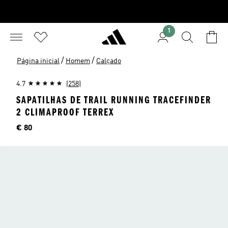
1
/
/
Página inicial
Homem
Calçado
4.7
(258)
SAPATILHAS DE TRAIL RUNNING TRACEFINDER
2 CLIMAPROOF TERREX
Preço
€ 80