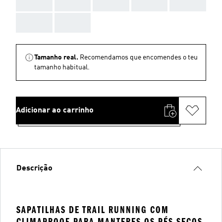
AAA
AAA
AAA
AAA
AAA
AAA
AAA
Tamanho real.
Recomendamos que encomendes o teu
tamanho habitual.
Adicionar ao carrinho
Descrição
SAPATILHAS DE TRAIL RUNNING COM
CLIMAPROOF PARA MANTERES OS PÉS SECOS,