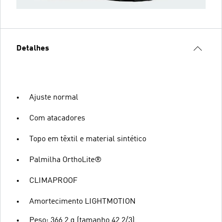
Detalhes
Ajuste normal
Com atacadores
Topo em têxtil e material sintético
Palmilha OrthoLite®
CLIMAPROOF
Amortecimento LIGHTMOTION
Peso: 366,2 g (tamanho 42 2/3)