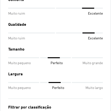
Muito ruim
Excelente
Qualidade
Muito ruim
Excelente
Tamanho
Muito pequeno
Perfeito
Muito grande
Largura
Muito pequeno
Perfeito
Muito largo
Filtrar por classificação