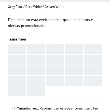
Grey Four / Core White / Cream White
Este produto está excluído de alguns descontos e
ofertas promocionais.
Tamanhos
AAA
AAA
AAA
AAA
AAA
AAA
AAA
AAA
AAA
AAA
AAA
AAA
AAA
AAA
AAA
AAA
AAA
AAA
AAA
AAA
AAA
AAA
Tamanho real.
Recomendamos que encomendes o teu