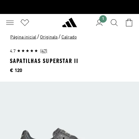
1
/
/
Página inicial
Originals
Calçado
4.7
(47)
SAPATILHAS SUPERSTAR II
Preço
€ 120