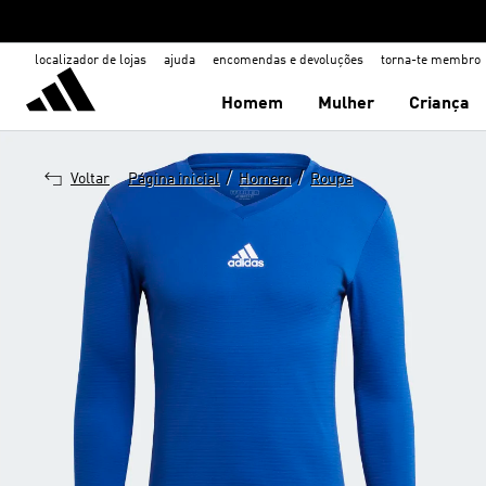
localizador de lojas
ajuda
encomendas e devoluções
torna-te membro
Homem
Mulher
Criança
/
/
Voltar
Página inicial
Homem
Roupa