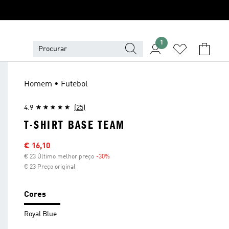
1
Homem • Futebol
4.9
(25)
T-SHIRT BASE TEAM
Preço com desconto
€ 16,10
€ 23 Último melhor preço
-30%
Desconto
€ 23 Preço original
Cores
Royal Blue