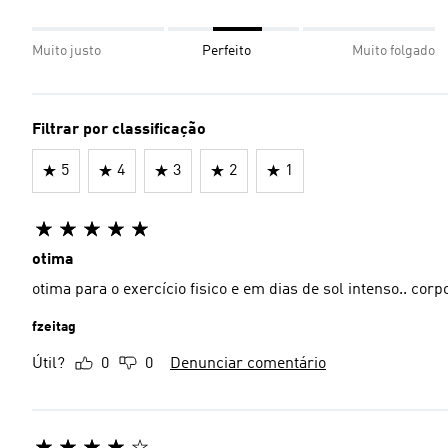
Muito justo
Perfeito
Muito folgado
Filtrar por classificação
5
4
3
2
1
otima
otima para o exercício fisico e em dias de sol intenso.. corp
fzeitag
Útil?
0
0
Denunciar comentário