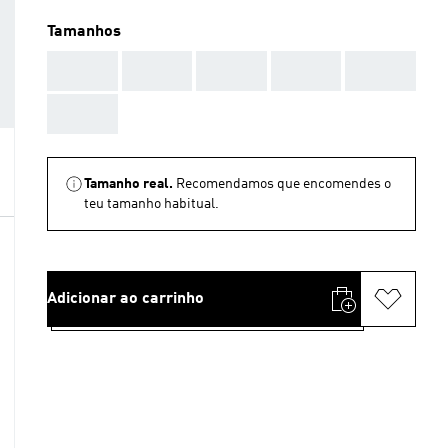
Tamanhos
AAA
AAA
AAA
AAA
AAA
AAA
Tamanho real.
Recomendamos que encomendes o
teu tamanho habitual.
Adicionar ao carrinho