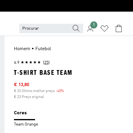
1
Homem • Futebol
4.9
(25)
T-SHIRT BASE TEAM
Preço com desconto
€ 13,80
€ 23 Último melhor preço
-40%
Desconto
€ 23 Preço original
Cores
Team Orange