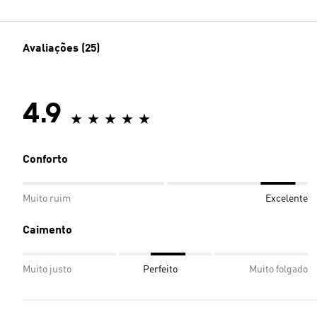
Avaliações (25)
4.9
Conforto
Muito ruim
Excelente
Caimento
Muito justo
Perfeito
Muito folgado