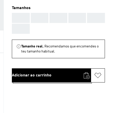
Tamanhos
AAA
AAA
AAA
AAA
AAA
AAA
Tamanho real.
Recomendamos que encomendes o
teu tamanho habitual.
Adicionar ao carrinho