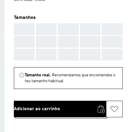
Tamanhos
AAA
AAA
AAA
AAA
AAA
AAA
AAA
AAA
AAA
AAA
AAA
AAA
AAA
AAA
AAA
Tamanho real.
Recomendamos que encomendes o
teu tamanho habitual.
Adicionar ao carrinho