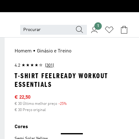
1
Homem • Ginásio e Treino
4.2
(301)
T-SHIRT FEELREADY WORKOUT
ESSENTIALS
Preço com desconto
€ 22,50
€ 30 Último melhor preço
-25%
Desconto
€ 30 Preço original
Cores
Semi Solar Yellow