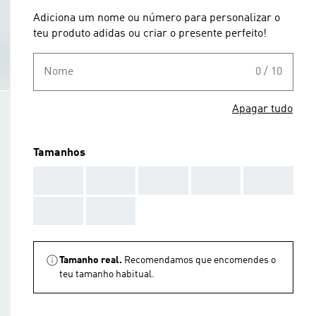
Adiciona um nome ou número para personalizar o
teu produto adidas ou criar o presente perfeito!
Nome
0 / 10
Apagar tudo
Tamanhos
AAA
AAA
AAA
AAA
AAA
AAA
AAA
Tamanho real.
Recomendamos que encomendes o
teu tamanho habitual.