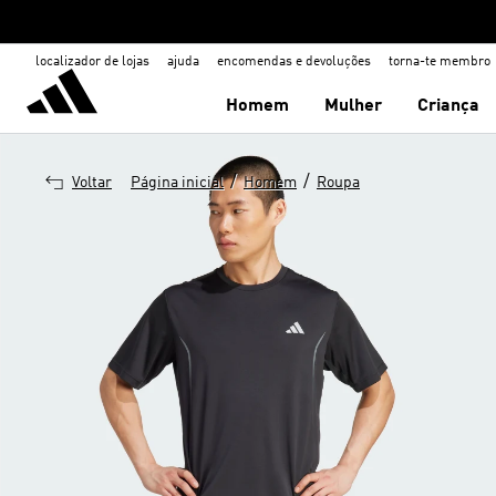
localizador de lojas
ajuda
encomendas e devoluções
torna-te membro
Homem
Mulher
Criança
/
/
Voltar
Página inicial
Homem
Roupa