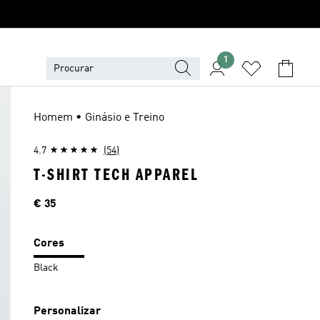
1
Homem • Ginásio e Treino
4.7
(54)
T-SHIRT TECH APPAREL
Preço
€ 35
Cores
Black
Personalizar