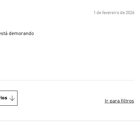
1 de fevereiro de 2026
 está demorando
ios
Ir para filtros