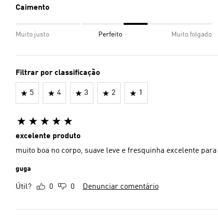
Caimento
Muito justo
Perfeito
Muito folgado
Filtrar por classificação
5
4
3
2
1
excelente produto
muito boa no corpo, suave leve e fresquinha excelente para
guga
Útil?
0
0
Denunciar comentário