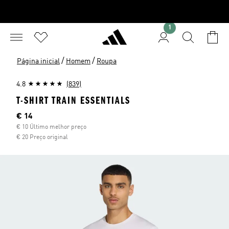
1
/
/
Página inicial
Homem
Roupa
4.8
(839)
T-SHIRT TRAIN ESSENTIALS
Preço atual
€ 14
€ 10 Último melhor preço
€ 20 Preço original