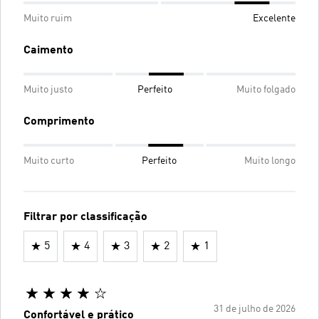
Muito ruim
Excelente
Caimento
Muito justo
Perfeito
Muito folgado
Comprimento
Muito curto
Perfeito
Muito longo
Filtrar por classificação
5
4
3
2
1
31 de julho de 2026
Confortável e prático