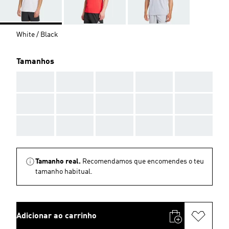
White / Black
Tamanhos
AAA
AAA
AAA
AAA
AAA
AAA
AAA
AAA
AAA
AAA
AAA
AAA
AAA
AAA
AAA
Tamanho real.
Recomendamos que encomendes o teu
tamanho habitual.
Adicionar ao carrinho