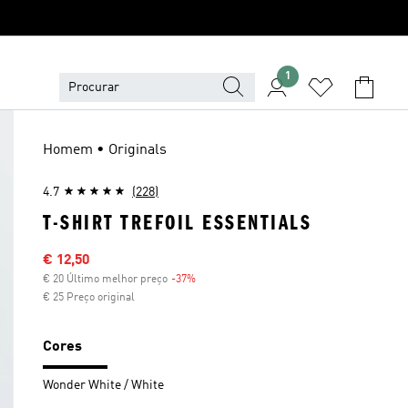
1
Homem • Originals
4.7
(228)
T-SHIRT TREFOIL ESSENTIALS
Preço com desconto
€ 12,50
€ 20 Último melhor preço
-37%
Desconto
€ 25 Preço original
Cores
Wonder White / White