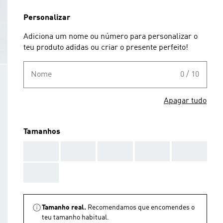
Personalizar
Adiciona um nome ou número para personalizar o
teu produto adidas ou criar o presente perfeito!
Nome
0 / 10
Apagar tudo
Tamanhos
AAA
AAA
AAA
AAA
AAA
AAA
Tamanho real.
Recomendamos que encomendes o
teu tamanho habitual.