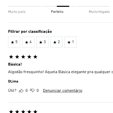
Muito justo
Perfeito
Muito folgado
Filtrar por classificação
5
4
3
2
1
Básica!
Algodão fresquinho! Aquela Básica elegante pra qualquer
DLima
Útil?
0
0
Denunciar comentário