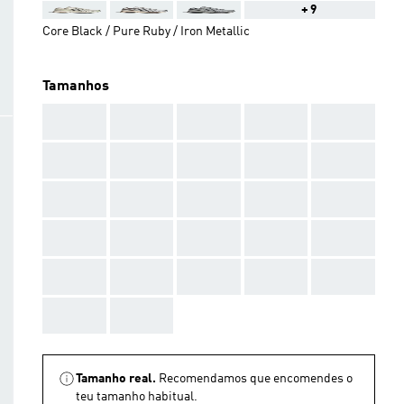
+9
Core Black / Pure Ruby / Iron Metallic
Tamanhos
AAA
AAA
AAA
AAA
AAA
AAA
AAA
AAA
AAA
AAA
AAA
AAA
AAA
AAA
AAA
AAA
AAA
AAA
AAA
AAA
AAA
AAA
AAA
AAA
AAA
AAA
AAA
Tamanho real.
Recomendamos que encomendes o
teu tamanho habitual.