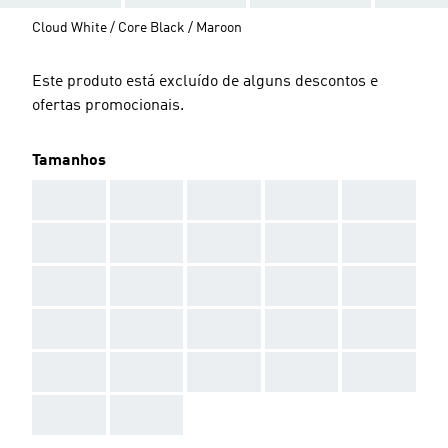
Cloud White / Core Black / Maroon
Este produto está excluído de alguns descontos e
ofertas promocionais.
Tamanhos
AAA
AAA
AAA
AAA
AAA
AAA
AAA
AAA
AAA
AAA
AAA
AAA
AAA
AAA
AAA
AAA
AAA
AAA
AAA
AAA
AAA
AAA
AAA
AAA
AAA
AAA
AAA