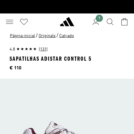
1
/
/
Página inicial
Originals
Calçado
4.8
(131)
SAPATILHAS ADISTAR CONTROL 5
Preço
€ 110