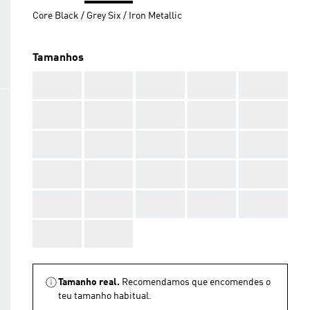
Core Black / Grey Six / Iron Metallic
Tamanhos
AAA
AAA
AAA
AAA
AAA
AAA
AAA
AAA
AAA
AAA
AAA
AAA
AAA
AAA
AAA
AAA
AAA
AAA
AAA
AAA
AAA
AAA
AAA
AAA
AAA
AAA
AAA
Tamanho real.
Recomendamos que encomendes o
teu tamanho habitual.