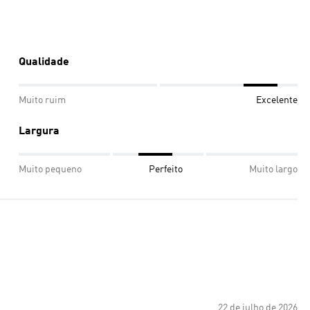
Qualidade
Muito ruim
Excelente
Largura
Muito pequeno
Perfeito
Muito largo
22 de julho de 2026