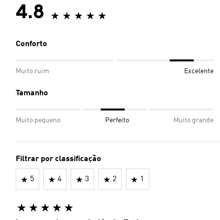
4.8
Conforto
Muito ruim
Excelente
Tamanho
Muito pequeno
Perfeito
Muito grande
Filtrar por classificação
5
4
3
2
1