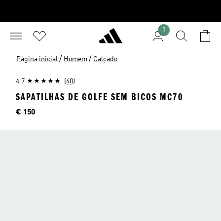
1
/
/
Página inicial
Homem
Calçado
4.7
(40)
SAPATILHAS DE GOLFE SEM BICOS MC70
Preço
€ 150