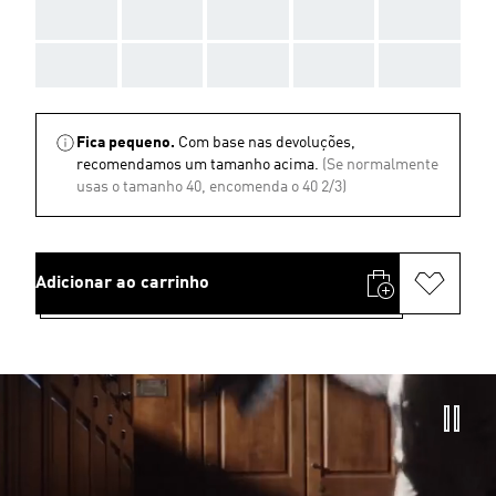
AAA
AAA
AAA
AAA
AAA
AAA
AAA
AAA
AAA
AAA
Fica pequeno.
Com base nas devoluções,
recomendamos um tamanho acima.
(Se normalmente
usas o tamanho 40, encomenda o 40 2/3)
Adicionar ao carrinho