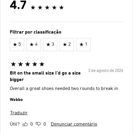
4.7
Filtrar por classificação
5
4
3
2
1
3 de agosto de 2026
Bit on the small size I'd go a size
bigger
Overall a great shoes needed two rounds to break in
Webbo
Traduzir
Útil?
0
0
Denunciar comentário