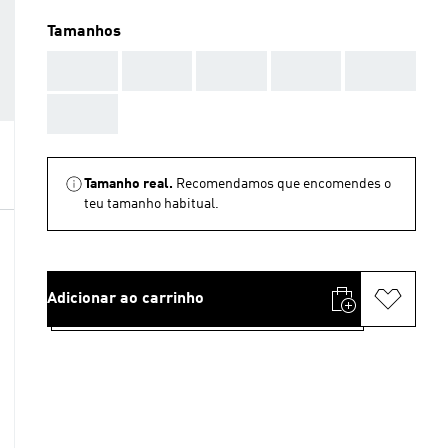
Tamanhos
AAA
AAA
AAA
AAA
AAA
AAA
Tamanho real.
Recomendamos que encomendes o
teu tamanho habitual.
Adicionar ao carrinho