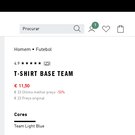
1
Homem • Futebol
4.9
(25)
T-SHIRT BASE TEAM
Preço com desconto
€ 11,50
€ 23 Último melhor preço
-50%
Desconto
€ 23 Preço original
Cores
Team Light Blue