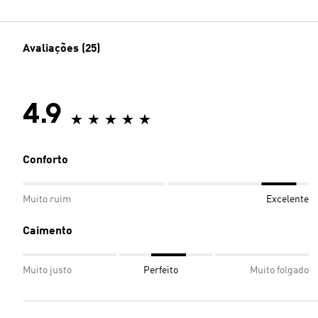
Avaliações (25)
4.9
Conforto
Muito ruim
Excelente
Caimento
Muito justo
Perfeito
Muito folgado