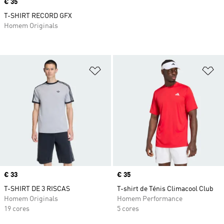
Price
€ 35
T-SHIRT RECORD GFX
Homem Originals
Adicionar à Lista de Desejos
Ad
Price
€ 33
Price
€ 35
T-SHIRT DE 3 RISCAS
T-shirt de Ténis Climacool Club
Homem Originals
Homem Performance
19 cores
5 cores