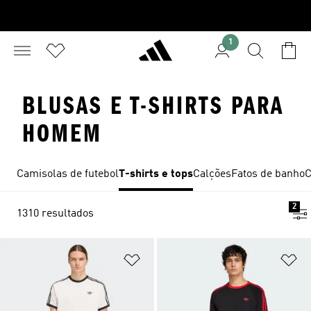
1
BLUSAS E T-SHIRTS PARA
HOMEM
Camisolas de futebol
T-shirts e tops
Calções
Fatos de banho
C
2
1310 resultados
Adicionar à Lista de Desejos
Ad