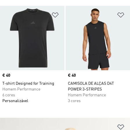
Adicionar à Lista de Desejos
Ad
Price
€ 40
Price
€ 40
T-shirt Designed for Training
CAMISOLA DE ALÇAS D4T
Homem Performance
POWER 3-STRIPES
6 cores
Homem Performance
Personalizável
3 cores
Ad