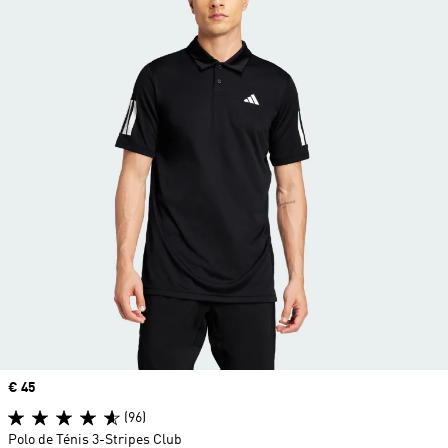
Price
€ 45
(96)
Polo de Ténis 3-Stripes Club