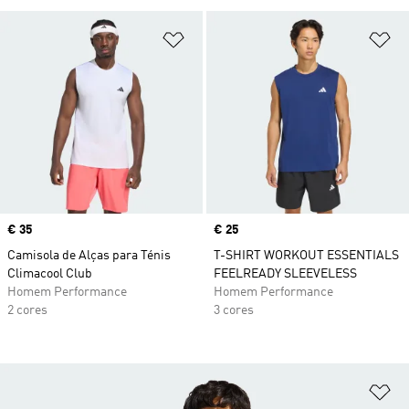
Adicionar à Lista de Desejos
Ad
Price
€ 35
Price
€ 25
Camisola de Alças para Ténis
T-SHIRT WORKOUT ESSENTIALS
Climacool Club
FEELREADY SLEEVELESS
Homem Performance
Homem Performance
2 cores
3 cores
Ad