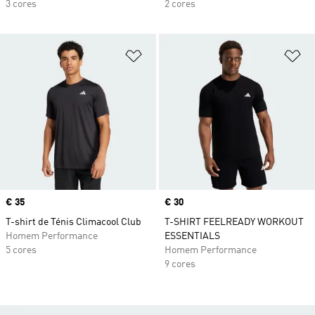
3 cores
2 cores
Adicionar à Lista de Desejos
Ad
Price
€ 35
Price
€ 30
T-shirt de Ténis Climacool Club
T-SHIRT FEELREADY WORKOUT
Homem Performance
ESSENTIALS
5 cores
Homem Performance
9 cores