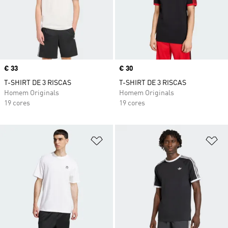
Price
€ 33
Price
€ 30
T-SHIRT DE 3 RISCAS
T-SHIRT DE 3 RISCAS
Homem Originals
Homem Originals
19 cores
19 cores
Adicionar à Lista de Desejos
Ad