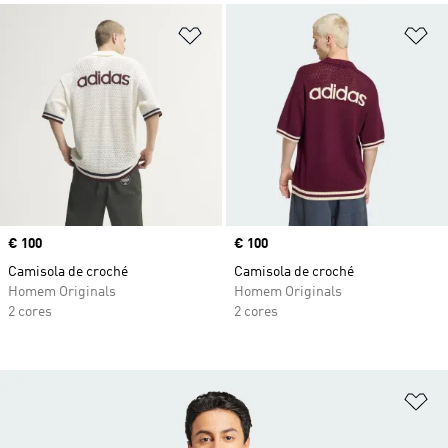
Adicionar à Lista de Desejos
Ad
Price
€ 100
Price
€ 100
Camisola de croché
Camisola de croché
Homem Originals
Homem Originals
2 cores
2 cores
Ad