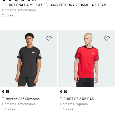
T-SHIRT DNA DA MERCEDES - AMG PETRONAS FORMULA 1 TEAM
Homem Performance
2 cores
Adicionar à Lista de Desejos
Ad
Price
€ 35
Price
€ 30
T-shirt adi365 Climacool
T-SHIRT DE 3 RISCAS
Homem Performance
Homem Originals
12 cores
19 cores