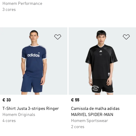
Homem Performance
3 cores
Adicionar à Lista de Desejos
Ad
Price
€ 33
Price
€ 55
T-Shirt Justa 3-stripes Ringer
Camisola de malha adidas
Homem Originals
MARVEL SPIDER-MAN
4 cores
Homem Sportswear
2 cores