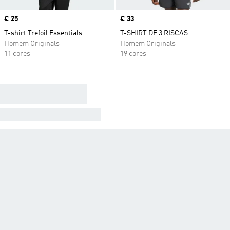
Price
€ 25
Price
€ 33
T-shirt Trefoil Essentials
T-SHIRT DE 3 RISCAS
Homem Originals
Homem Originals
11 cores
19 cores