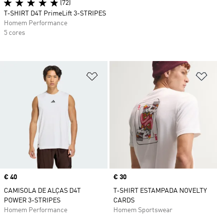
(72)
T-SHIRT D4T PrimeLift 3-STRIPES
Homem Performance
5 cores
Adicionar à Lista de Desejos
Ad
Price
€ 40
Price
€ 30
CAMISOLA DE ALÇAS D4T
T-SHIRT ESTAMPADA NOVELTY
POWER 3-STRIPES
CARDS
Homem Performance
Homem Sportswear